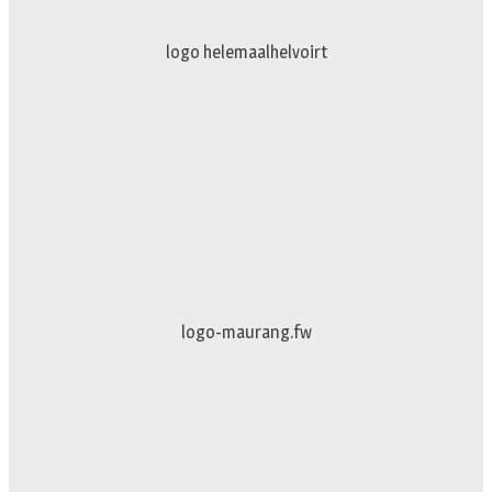
logo truckertruck 2023.fw
johan