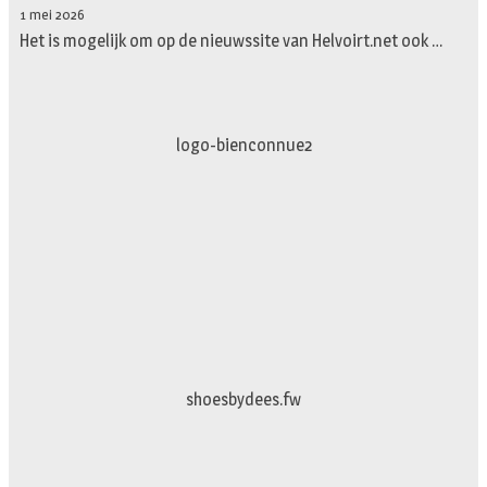
1 mei 2026
Het is mogelijk om op de nieuwssite van Helvoirt.net ook …
logo-movimiento.fw
logo-studiebegeleidinghelvoirt
shoesbydees.fw