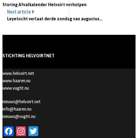
Storing Afvalkalender Helvoirt verholpen
Next article
Leyetocht verlaat derde zondag van augustus…
STICHTING HELVOIRTNET
www.helvoirt.net
www.haaren.nu
www.vught.nu
nieuws@helvoirt.net
info@haaren.nu
nieuws@vught.nu
Fa
In
T