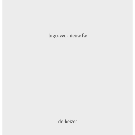
logo-vvd-nieuw.fw
Puur-en-Pracht
de-keizer