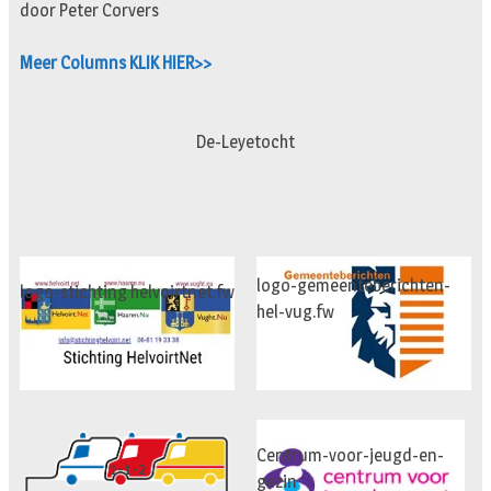
door Peter Corvers
Meer Columns KLIK HIER>>
De-Leyetocht
logo-gemeenteberichten-
logo-stichting helvoirtnet.fw
hel-vug.fw
Centrum-voor-jeugd-en-
1-1-2
gezin