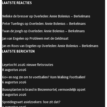
ce
st
wi
LAATSTE REACTIES
b
ag
tt
oo
ra
er
Nelleke de bresser
op
Overleden: Annie Bolenius – Berkelmans
k
m
Peter Tuerlings
op
Overleden: Annie Bolenius – Berkelmans
Twan de Jongh
op
Overleden: Annie Bolenius – Berkelmans
Jan van Engelen
op
Probleem met de Geldmaat
Jan en Roos van Engelen
op
Overleden: Annie Bolenius – Berkelmans
LAATSTE BERICHTEN
Leyetocht 2026: nieuwe fietsroutes
8 augustus 2026
60+ en nog zin om te voetballen? Kom Walking Footballen!
6 augustus 2026
Buxusplanten in brand in Biezenmortel, vermoedelijk opzet
6 augustus 2026
Spreidingswet asielzoekers: hoe zit dat?
5 augustus 2026