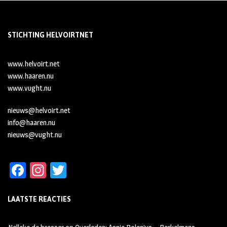
STICHTING HELVOIRTNET
www.helvoirt.net
www.haaren.nu
www.vught.nu
nieuws@helvoirt.net
info@haaren.nu
nieuws@vught.nu
Fa
In
T
ce
st
wi
LAATSTE REACTIES
b
ag
tt
oo
ra
er