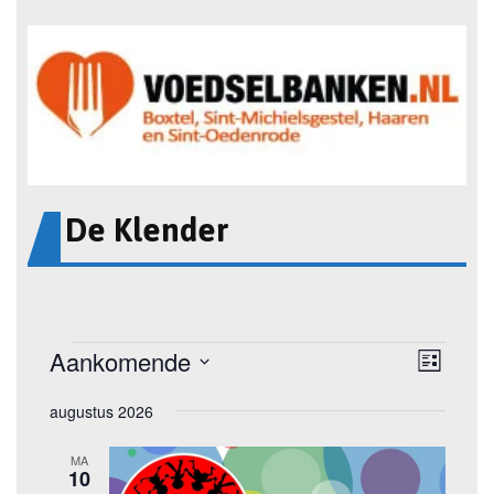
De Klender