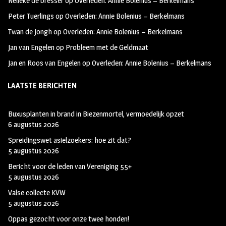
Nelleke de bresser
op
Overleden: Annie Bolenius – Berkelmans
k
m
Peter Tuerlings
op
Overleden: Annie Bolenius – Berkelmans
Twan de Jongh
op
Overleden: Annie Bolenius – Berkelmans
Jan van Engelen
op
Probleem met de Geldmaat
Jan en Roos van Engelen
op
Overleden: Annie Bolenius – Berkelmans
LAATSTE BERICHTEN
Buxusplanten in brand in Biezenmortel, vermoedelijk opzet
6 augustus 2026
Spreidingswet asielzoekers: hoe zit dat?
5 augustus 2026
Bericht voor de leden van Vereniging 55+
5 augustus 2026
Valse collecte KVW
5 augustus 2026
Oppas gezocht voor onze twee honden!