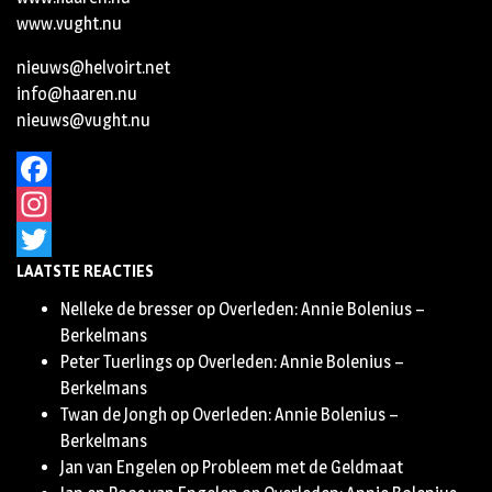
www.vught.nu
nieuws@helvoirt.net
info@haaren.nu
nieuws@vught.nu
Facebook
Instagram
LAATSTE REACTIES
Twitter
Nelleke de bresser
op
Overleden: Annie Bolenius –
Berkelmans
Peter Tuerlings
op
Overleden: Annie Bolenius –
Berkelmans
Twan de Jongh
op
Overleden: Annie Bolenius –
Berkelmans
Jan van Engelen
op
Probleem met de Geldmaat