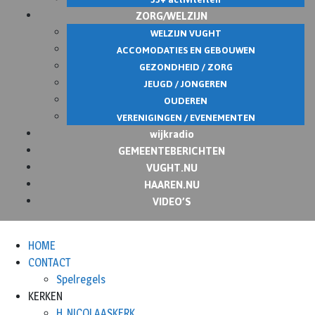
ZORG/WELZIJN
WELZIJN VUGHT
ACCOMODATIES EN GEBOUWEN
GEZONDHEID / ZORG
JEUGD / JONGEREN
OUDEREN
VERENIGINGEN / EVENEMENTEN
wijkradio
GEMEENTEBERICHTEN
VUGHT.NU
HAAREN.NU
VIDEO’S
HOME
CONTACT
Spelregels
KERKEN
H. NICOLAASKERK