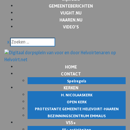
GEMEENTEBERICHTEN
VUGHT.NU
HAAREN.NU
VIDEO’S
x
HOME
CONTACT
Spelregels
KERKEN
H. NICOLAASKERK
OPEN KERK
PROTESTANTE GEMEENTE HELEVOIRT-HAAREN
BEZINNINGSCENTRUM EMMAUS
V55+
55+ activiteiten