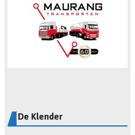
De Klender