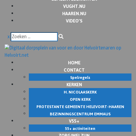
VUGHT.NU
HAAREN.NU
VIDEO’S
x
HOME
CONTACT
Spelregels
KERKEN
H. NICOLAASKERK
OPEN KERK
PROTESTANTE GEMEENTE HELEVOIRT-HAAREN
BEZINNINGSCENTRUM EMMAUS
V55+
55+ activiteiten
ZORG/WELZIJN