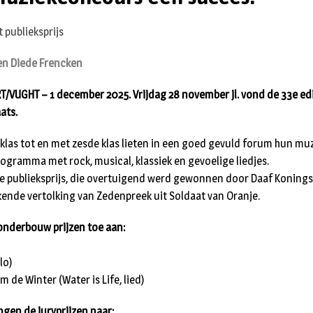
en Diede Frencken
VUGHT – 1 december 2025. Vrijdag 28 november jl. vond de 33e edi
ats.
klas tot en met zesde klas lieten in een goed gevuld forum hun muz
rogramma met rock, musical, klassiek en gevoelige liedjes.
de publieksprijs, die overtuigend werd gewonnen door Daaf Koning
nde vertolking van Zedenpreek uit Soldaat van Oranje.
 onderbouw prijzen toe aan:
lo)
m de Winter (Water is Life, lied)
gen de juryprijzen naar: