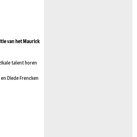
n
tie van het Maurick
ikale talent horen
s en Diede Frencken