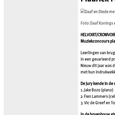
Foto: Daaf Konings 
HELVOIRT/CROMVOIRT/
Muziekconcours pla
Leerlingen van brug
in een gevarieerd p
Nieuw dit jaar was 
met hun indrukwekke
De jury kende in de
1. Jake Bozo (piano)
2. Fien Lammers (cel
3. Vic de Greef en To
In de bovenbouw gin