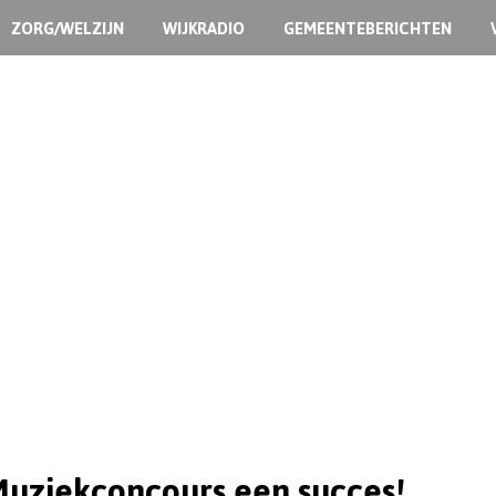
ZORG/WELZIJN
WIJKRADIO
GEMEENTEBERICHTEN
uziekconcours een succes!