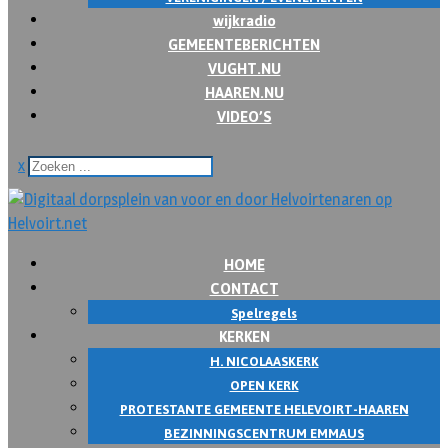
wijkradio
GEMEENTEBERICHTEN
VUGHT.NU
HAAREN.NU
VIDEO’S
x
HOME
CONTACT
Spelregels
KERKEN
H. NICOLAASKERK
OPEN KERK
PROTESTANTE GEMEENTE HELEVOIRT-HAAREN
BEZINNINGSCENTRUM EMMAUS