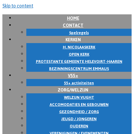
Skip to content
HOME
CONTACT
Spelregels
KERKEN
H. NICOLAASKERK
OPEN KERK
PROTESTANTE GEMEENTE HELEVOIRT-HAAREN
BEZINNINGSCENTRUM EMMAUS
V55+
55+ activiteiten
ZORG/WELZIJN
WELZIJN VUGHT
ACCOMODATIES EN GEBOUWEN
GEZONDHEID / ZORG
JEUGD / JONGEREN
OUDEREN
VERENIGINGEN / EVENEMENTEN