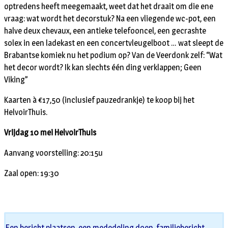
optredens heeft meegemaakt, weet dat het draait om die ene
vraag: wat wordt het decorstuk? Na een vliegende wc-pot, een
halve deux chevaux, een antieke telefooncel, een gecrashte
solex in een ladekast en een concertvleugelboot … wat sleept de
Brabantse komiek nu het podium op? Van de Veerdonk zelf: “Wat
het decor wordt? Ik kan slechts één ding verklappen; Geen
Viking”
Kaarten à €17,50 (inclusief pauzedrankje) te koop bij het
HelvoirThuis.
Vrijdag 10 mei HelvoirThuis
Aanvang voorstelling: 20:15u
Zaal open: 19:30
Een bericht plaatsen, een mededeling doen, familiebericht