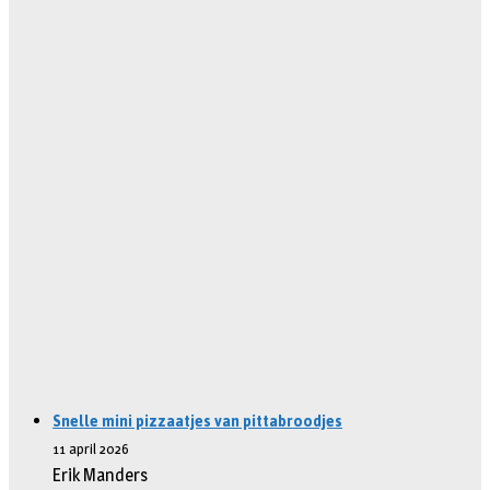
Snelle mini pizzaatjes van pittabroodjes
11 april 2026
Erik Manders