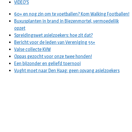
VIDEO’S
60+ en nog zin om te voetballen? Kom Walking Footballen!
Buxusplanten in brand in Biezenmortel, vermoedelijk
opzet
Spreidingswet asielzoekers: hoe zit dat?
Bericht voor de leden van Vereniging 55+
Valse collecte KVW
Oppas gezocht voor onze twee honden!
Een bijzonder en geliefd toernooi
Vught moet naar Den Haag: geen opvang asielzoekers