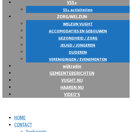
V55+
55+ activiteiten
ZORG/WELZIJN
WELZIJN VUGHT
ACCOMODATIES EN GEBOUWEN
GEZONDHEID / ZORG
JEUGD / JONGEREN
OUDEREN
VERENIGINGEN / EVENEMENTEN
wijkradio
GEMEENTEBERICHTEN
VUGHT.NU
HAAREN.NU
VIDEO’S
HOME
CONTACT
Spelregels