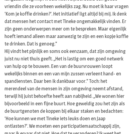
vriendin die ze voorheen wekelijks zag. Nu moet ik haar vragen
‘Kom je koffie drinken?’. Het initiatief ligt altijd bij mij. Ik denk
dat mensen het contact met Tineke ongemakkelijk vinden. Er
zijn geen onderwerpen meer om te bespreken. Maar eigenlijk
hoeft iemand alleen maar aanwezig te zijn en een kopje koffie
te drinken. Dat is genoeg.”
Hij vindt het pijnlijk en soms ook eenzaam, dat zijn omgeving
juist nu niet thuis geeft. ,,Het is lastig om een goed netwerk
van hulp op te bouwen. Een van de buurvrouwen loopt
wekelijks binnen en een van mijn zussen verleent hand- en
spandiensten. Daar ben ik dankbaar voor.” Toch: het
merendeel van de mensen in zijn omgeving neemt afstand,
terwijl hij juist behoefte heeft aan nabijheid. ,,We wonen hier
bijvoorbeeld in een fijne buurt. Hoe geweldig zou het zijn als
de buurtgenoten de koppen bij elkaar staken en bedachten:
‘Hoe kunnen we met Tineke iets leuks doen en Jaap
ontlasten?’. We moeten een participatiemaatschappij zijn,
maar ik ervaar dat niet. Hoe dat te veranderen? Ik weet het