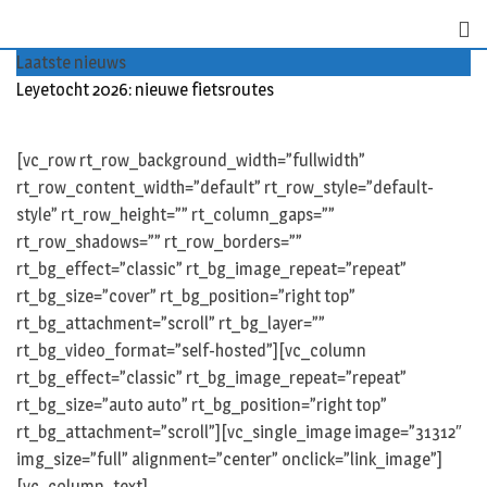
S
k
Laatste nieuws
i
Leyetocht 2026: nieuwe fietsroutes
p
t
o
[vc_row rt_row_background_width=”fullwidth”
c
rt_row_content_width=”default” rt_row_style=”default-
o
style” rt_row_height=”” rt_column_gaps=””
n
rt_row_shadows=”” rt_row_borders=””
t
rt_bg_effect=”classic” rt_bg_image_repeat=”repeat”
e
rt_bg_size=”cover” rt_bg_position=”right top”
n
rt_bg_attachment=”scroll” rt_bg_layer=””
t
rt_bg_video_format=”self-hosted”][vc_column
rt_bg_effect=”classic” rt_bg_image_repeat=”repeat”
rt_bg_size=”auto auto” rt_bg_position=”right top”
rt_bg_attachment=”scroll”][vc_single_image image=”31312″
img_size=”full” alignment=”center” onclick=”link_image”]
[vc_column_text]