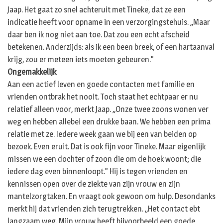
Jaap. Het gaat zo snel achteruit met Tineke, dat ze een
indicatie heeft voor opname in een verzorgingstehuis. ,,Maar
daar ben ik nog niet aan toe. Dat zou een echt afscheid
betekenen. Anderzijds: als ik een been breek, of een hartaanval
krijg, zou er meteen iets moeten gebeuren.”
Ongemakkelijk
Aan een actief leven en goede contacten met familie en
vrienden ontbrak het nooit. Toch staat het echtpaar er nu
relatief alleen voor, merkt Jaap. ,,Onze twee zoons wonen ver
weg en hebben allebei een drukke baan. We hebben een prima
relatie met ze. Iedere week gaan we bij een van beiden op
bezoek. Even eruit. Dat is ook fijn voor Tineke. Maar eigenlijk
missen we een dochter of zoon die om de hoek woont; die
iedere dag even binnenloopt.” Hij is tegen vrienden en
kennissen open over de ziekte van zijn vrouw en zijn
mantelzorgtaken. En vraagt ook gewoon om hulp. Desondanks
merkt hij dat vrienden zich terugtrekken. ,,Het contact ebt
langzaam weg. Mijn vrouw heeft bijvoorbeeld een goede