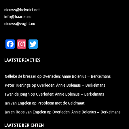
nieuws@helvoirt.net
info@haaren.nu
nieuws@vught.nu
Fa
In
T
ce
st
wi
LAATSTE REACTIES
b
ag
tt
oo
ra
er
Nelleke de bresser
op
Overleden: Annie Bolenius – Berkelmans
k
m
Peter Tuerlings
op
Overleden: Annie Bolenius – Berkelmans
Twan de Jongh
op
Overleden: Annie Bolenius – Berkelmans
Jan van Engelen
op
Probleem met de Geldmaat
Jan en Roos van Engelen
op
Overleden: Annie Bolenius – Berkelmans
LAATSTE BERICHTEN