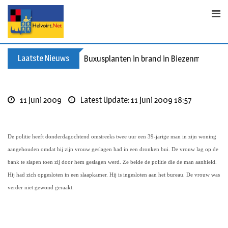
Skip
to
content
Laatste Nieuws
Buxusplanten in brand in Biezenmortel, v
11 juni 2009
Latest Update: 11 juni 2009 18:57
De politie heeft donderdagochtend omstreeks twee uur een 39-jarige man in zijn woning
aangehouden omdat hij zijn vrouw geslagen had in een dronken bui. De vrouw lag op de
bank te slapen toen zij door hem geslagen werd. Ze belde de politie die de man aanhield.
Hij had zich opgesloten in een slaapkamer. Hij is ingesloten aan het bureau. De vrouw was
verder niet gewond geraakt.