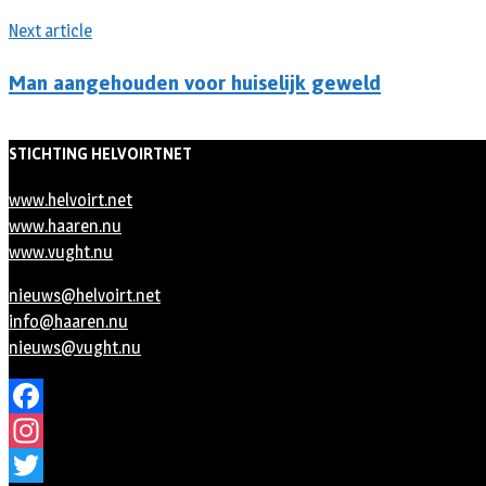
Next article
Man aangehouden voor huiselijk geweld
STICHTING HELVOIRTNET
www.helvoirt.net
www.haaren.nu
www.vught.nu
nieuws@helvoirt.net
info@haaren.nu
nieuws@vught.nu
Facebook
Instagram