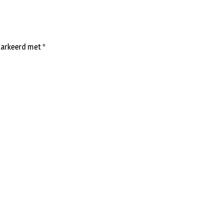
emarkeerd met
*