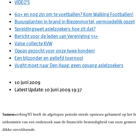
VIDEO’S
60+ en nog zin om te voetballen? Kom Walking Footballen!
Buxusplanten in brand in Biezenmortel, vermoedelijk opzet
Spreidingswet asielzoekers: hoe zit dat?
Bericht voor de leden van Vereniging 55+
Valse collecte KVW
Oppas gezocht voor onze twee honden!
Een bijzonder en geliefd toernooi
Vught moet naar Den Haag: geen opvang asielzoekers
10 juni 2009
Latest Update: 10 juni 2009 19:37
Samen
werking
'95 heeft de afgelopen periode steeds opnieuw gehamerd op het fe
uitkomsten van een onderzoek naar de financiële bestendigheid van onze gemeent
dikke onvoldoende.