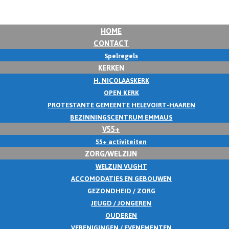
HOME
CONTACT
Spelregels
KERKEN
H. NICOLAASKERK
OPEN KERK
PROTESTANTE GEMEENTE HELEVOIRT-HAAREN
BEZINNINGSCENTRUM EMMAUS
V55+
55+ activiteiten
ZORG/WELZIJN
WELZIJN VUGHT
ACCOMODATIES EN GEBOUWEN
GEZONDHEID / ZORG
JEUGD / JONGEREN
OUDEREN
VERENIGINGEN / EVENEMENTEN