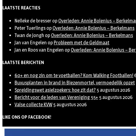
Twitter
LAATSTE REACTIES
Nelleke de bresser
op
Overleden: Annie Bolenius – Berkelma
Peter Tuerlings
op
Overleden: Annie Bolenius – Berkelmans
Twan de Jongh
op
Overleden: Annie Bolenius – Berkelmans
Jan van Engelen
op
Probleem met de Geldmaat
Jan en Roos van Engelen
op
Overleden: Annie Bolenius – Be
LAATSTE BERICHTEN
60+ en nog zin om te voetballen? Kom Walking Footballen!
Buxusplanten in brand in Biezenmortel, vermoedelijk opzet
Spreidingswet asielzoekers: hoe zit dat?
5 augustus 2026
Bericht voor de leden van Vereniging 55+
5 augustus 2026
Valse collecte KVW
5 augustus 2026
LIKE ONS OP FACEBOOK!