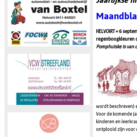
Jaarlijkse f
Maandblad
HELVOIRT = 6 septem
regenboogkleuren op
Pomphuiske is van o
wordt beschreven) 
Voor de komende ja
kinderen en leerkra
ontplooid zijn voor 