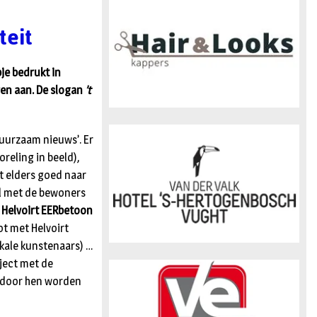
n
teit
je bedrukt in
ren aan. De slogan
’t
duurzaam nieuws’. Er
reling in beeld),
t elders goed naar
l met de bewoners
,
Helvoirt EERbetoon
ot met Helvoirt
okale kunstenaars) …
ject met de
ie door hen worden