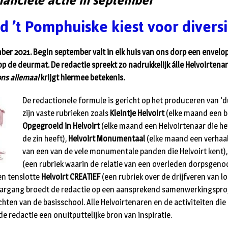
inanciële actie in september
 ’t Pomphuiske kiest voor diversi
ber 2021. Begin september valt in elk huis van ons dorp een envelop
 de deurmat. De redactie spreekt zo nadrukkelijk álle Helvoirtena
ns allemaal
krijgt hiermee betekenis.
De redactionele formule is gericht op het produceren van ‘
zijn vaste rubrieken zoals
Kleintje Helvoirt
(elke maand een bo
Opgegroeid in Helvoirt
(elke maand een Helvoirtenaar die he
de zin heeft),
Helvoirt Monumentaal
(elke maand een verhaa
van een van de vele monumentale panden die Helvoirt kent)
(een rubriek waarin de relatie van een overleden dorpsgeno
en tenslotte
Helvoirt CREATIEF
(een rubriek over de drijfveren van l
argang broedt de redactie op een aansprekend samenwerkingspro
chten van de basisschool. Alle Helvoirtenaren en de activiteiten d
de redactie een onuitputtelijke bron van inspiratie.