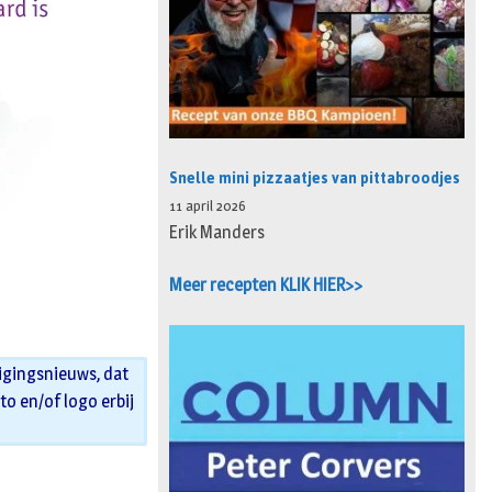
Snelle mini pizzaatjes van pittabroodjes
11 april 2026
Erik Manders
Meer recepten KLIK HIER>>
igingsnieuws, dat
oto en/of logo erbij