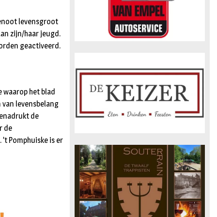
enoot levensgroot
an zijn/haar jeugd.
orden geactiveerd.
e waarop het blad
n van levensbelang
benadrukt de
r de
 ’t Pomphuiske is er