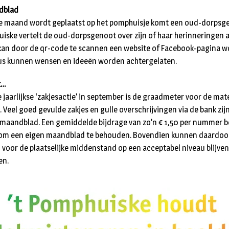
dblad
lke maand wordt geplaatst op het pomphuisje komt een oud-dorpsg
huiske vertelt de oud-dorpsgenoot over zijn of haar herinneringen a
 kan door de qr-code te scannen een website of Facebook-pagina w
bus kunnen wensen en ideeën worden achtergelaten.
t…
 jaarlijkse ‘zakjesactie’ in september is de graadmeter voor de mat
Veel goed gevulde zakjes en gulle overschrijvingen via de bank zij
 maandblad. Een gemiddelde bijdrage van zo’n € 1,50 per nummer 
om een eigen maandblad te behouden. Bovendien kunnen daardoo
 voor de plaatselijke middenstand op een acceptabel niveau blijven.
en.