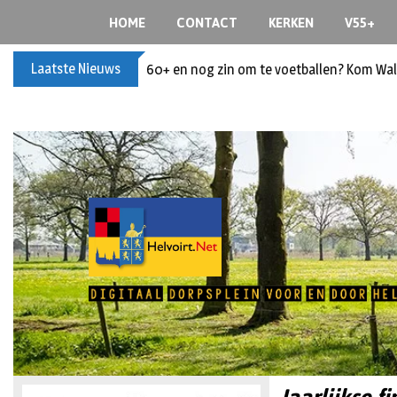
HOME
CONTACT
KERKEN
V55+
Laatste Nieuws
60+ en nog zin om te voetballen? Kom Wal