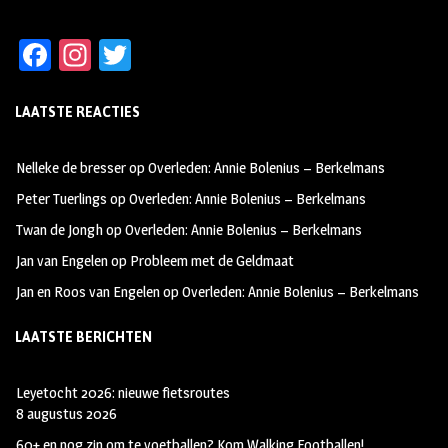
Fa
In
T
ce
st
wi
LAATSTE REACTIES
b
ag
tt
oo
ra
er
Nelleke de bresser
op
Overleden: Annie Bolenius – Berkelmans
k
m
Peter Tuerlings
op
Overleden: Annie Bolenius – Berkelmans
Twan de Jongh
op
Overleden: Annie Bolenius – Berkelmans
Jan van Engelen
op
Probleem met de Geldmaat
Jan en Roos van Engelen
op
Overleden: Annie Bolenius – Berkelmans
LAATSTE BERICHTEN
Leyetocht 2026: nieuwe fietsroutes
8 augustus 2026
60+ en nog zin om te voetballen? Kom Walking Footballen!