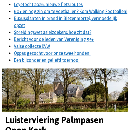
Leyetocht 2026: nieuwe fietsroutes
60+ en nog zin om te voetballen? Kom Walking Footballen!
Buxusplanten in brand in Biezenmortel, vermoedelijk
opzet
Spreidingswet asielzoekers: hoe zit dat?
Bericht voor de leden van Vereniging 55+
Valse collecte KVW
Oppas gezocht voor onze twee honden!
Een bijzonder en geliefd toernooi
Luisterviering Palmpasen