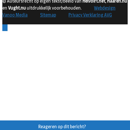
© Auteursrecht op eigen tekst/beeld van
Helvoirt.net
,
Haaren.nu
en
Vught.nu
uitdrukkelijk voorbehouden.
Webdesign
Vanoo Media
Sitemap
Privacy Verklaring AVG
Reageren op dit bericht?