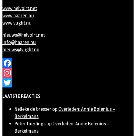
www.helvoirt.net
www.haaren.nu
www.vught.nu
nieuws@helvoirt.net
info@haaren.nu
nieuws@vught.nu
Facebook
Instagram
Twitter
LAATSTE REACTIES
Nelleke de bresser
op
Overleden: Annie Bolenius –
Berkelmans
Peter Tuerlings
op
Overleden: Annie Bolenius –
Berkelmans