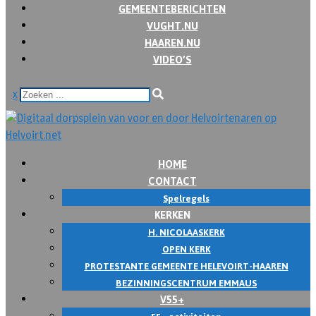
GEMEENTEBERICHTEN
VUGHT.NU
HAAREN.NU
VIDEO’S
x
HOME
CONTACT
Spelregels
KERKEN
H. NICOLAASKERK
OPEN KERK
PROTESTANTE GEMEENTE HELEVOIRT-HAAREN
BEZINNINGSCENTRUM EMMAUS
V55+