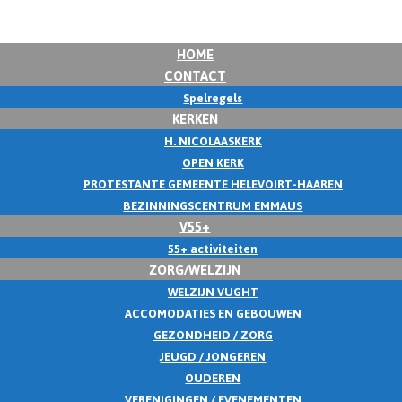
HOME
CONTACT
Spelregels
KERKEN
H. NICOLAASKERK
OPEN KERK
PROTESTANTE GEMEENTE HELEVOIRT-HAAREN
BEZINNINGSCENTRUM EMMAUS
V55+
55+ activiteiten
ZORG/WELZIJN
WELZIJN VUGHT
ACCOMODATIES EN GEBOUWEN
GEZONDHEID / ZORG
JEUGD / JONGEREN
OUDEREN
VERENIGINGEN / EVENEMENTEN