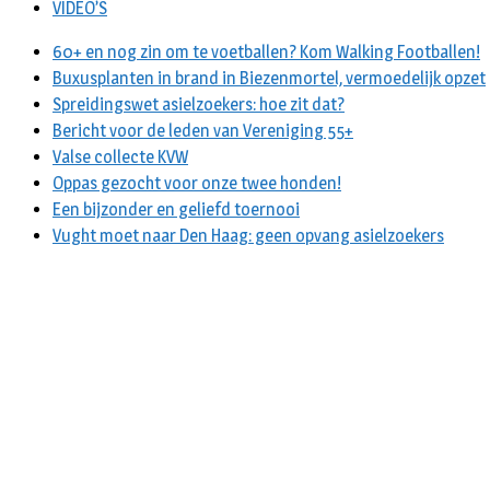
VIDEO’S
60+ en nog zin om te voetballen? Kom Walking Footballen!
Buxusplanten in brand in Biezenmortel, vermoedelijk opzet
Spreidingswet asielzoekers: hoe zit dat?
Bericht voor de leden van Vereniging 55+
Valse collecte KVW
Oppas gezocht voor onze twee honden!
Een bijzonder en geliefd toernooi
Vught moet naar Den Haag: geen opvang asielzoekers