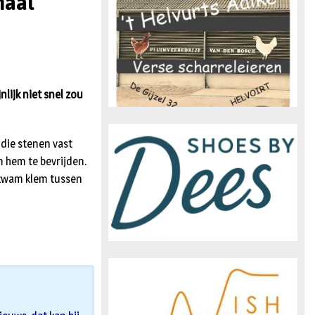
naal
n
lijk niet snel zou
 die stenen vast
 hem te bevrijden.
 kwam klem tussen