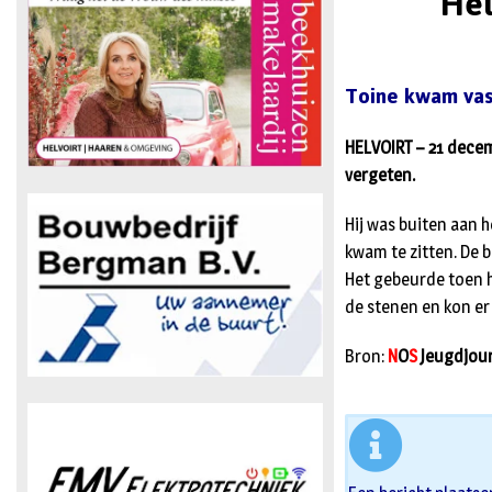
Hel
Toine kwam vast
HELVOIRT – 21 decemb
vergeten.
Hij was buiten aan h
kwam te zitten. De 
Het gebeurde toen h
de stenen en kon er 
Bron:
N
O
S
Jeugdjou