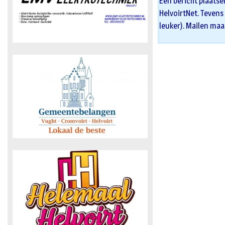
Een bericht plaatse
HelvoirtNet. Tevens 
leuker). Mailen maa