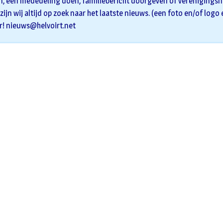
n, een mededeling doen, familiebericht doorgeven of verenigingsni
zijn wij altijd op zoek naar het laatste nieuws. (een foto en/of logo
r!
nieuws@helvoirt.net