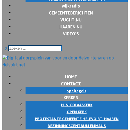
wijkradio
GEMEENTEBERICHTEN
VUGHT.NU
HAAREN.NU
VIDEO’S
x
HOME
CONTACT
Spelregels
KERKEN
H. NICOLAASKERK
OPEN KERK
PROTESTANTE GEMEENTE HELEVOIRT-HAAREN
BEZINNINGSCENTRUM EMMAUS