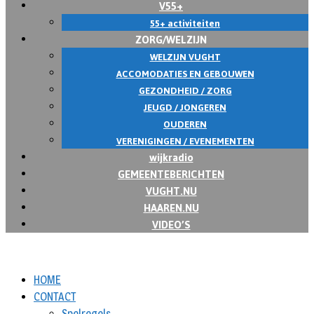
V55+
55+ activiteiten
ZORG/WELZIJN
WELZIJN VUGHT
ACCOMODATIES EN GEBOUWEN
GEZONDHEID / ZORG
JEUGD / JONGEREN
OUDEREN
VERENIGINGEN / EVENEMENTEN
wijkradio
GEMEENTEBERICHTEN
VUGHT.NU
HAAREN.NU
VIDEO’S
HOME
CONTACT
Spelregels