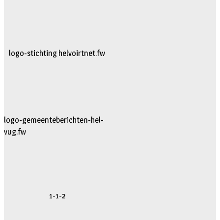
logo-stichting helvoirtnet.fw
logo-gemeenteberichten-hel-
vug.fw
1-1-2