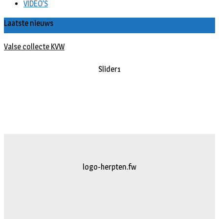
VIDEO’S
Laatste nieuws
Valse collecte KVW
Slider1
logo-herpten.fw