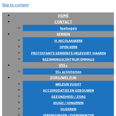
Skip to content
HOME
CONTACT
Spelregels
KERKEN
H. NICOLAASKERK
OPEN KERK
PROTESTANTE GEMEENTE HELEVOIRT-HAAREN
BEZINNINGSCENTRUM EMMAUS
V55+
55+ activiteiten
ZORG/WELZIJN
WELZIJN VUGHT
ACCOMODATIES EN GEBOUWEN
GEZONDHEID / ZORG
JEUGD / JONGEREN
OUDEREN
VERENIGINGEN / EVENEMENTEN