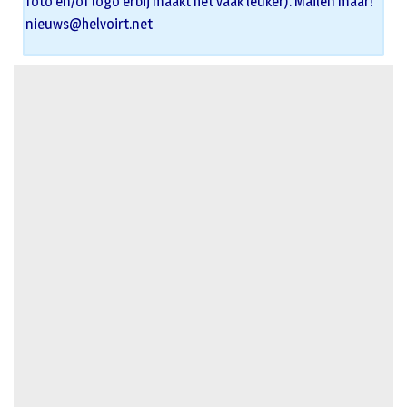
foto en/of logo erbij maakt het vaak leuker). Mailen maar!
nieuws@helvoirt.net