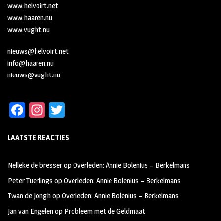
www.helvoirt.net
www.haaren.nu
www.vught.nu
nieuws@helvoirt.net
info@haaren.nu
nieuws@vught.nu
Fa
In
T
ce
st
wi
LAATSTE REACTIES
b
ag
tt
oo
ra
er
Nelleke de bresser
op
Overleden: Annie Bolenius – Berkelmans
k
m
Peter Tuerlings
op
Overleden: Annie Bolenius – Berkelmans
Twan de Jongh
op
Overleden: Annie Bolenius – Berkelmans
Jan van Engelen
op
Probleem met de Geldmaat