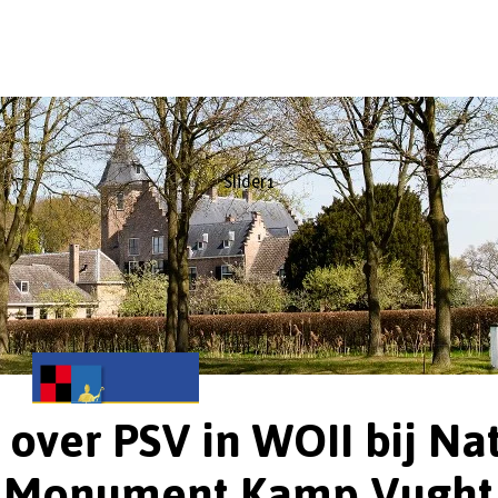
Slider1
 over PSV in WOII bij Na
Monument Kamp Vught