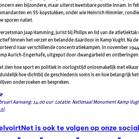
oncern een bijzondere, maar uiterst kwetsbare positie innam. In f
mandanten en SS-kopstukken, onder wie Heinrich Himmler, rondle
pe sporen naliet.
verzetsman Jaap Hamming, jurist bij Philips en lid van de atletiektak
tief binnen het verzet en belandde daardoor in Kamp Vught. Na de
orteerd naar verschillende concentratiekampen. In november 1944
kamp Aurich-Engerhafe, uitgeput door dwangarbeid en ontberingen
t zien hoe sport en politiek in oorlogstijd onlosmakelijk met elkaa
duidelijk hoe dichtbij de geschiedenis soms is en hoe belangrijk het
blijven onderzoeken en bespreken.
ie
bruari
Aanvang: 14.00 uur
Locatie: Nationaal Monument Kamp Vu
nl
elvoirtNet is ook te volgen op onze social