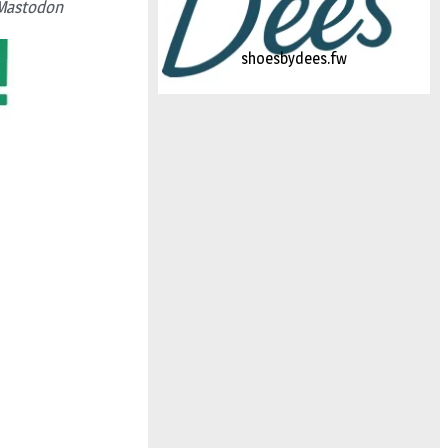
Mastodon
logo-studiebegeleidinghelvoirt
shoesbydees.fw