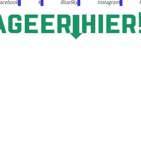
acebook
X
BlueSky
Instagram