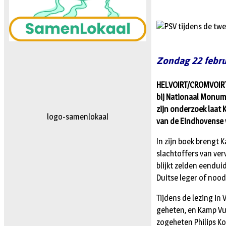
Zondag 22 februa
HELVOIRT/CROMVOIRT/V
bij Nationaal Monum
zijn onderzoek laat 
logo-herpten.fw
van de Eindhovense 
In zijn boek brengt 
slachtoffers van ve
blijkt zelden eenduid
Duitse leger of no
Tijdens de lezing in 
geheten, en Kamp Vug
zogeheten Philips K