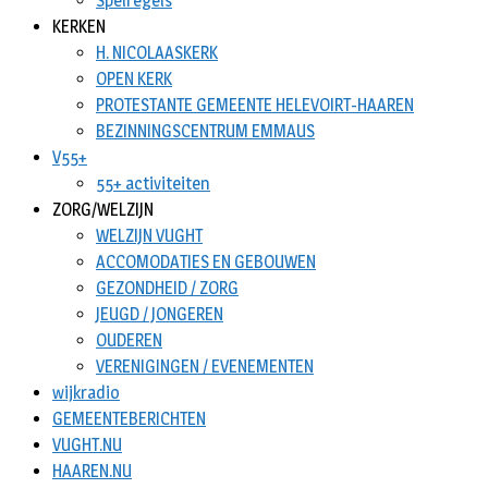
Spelregels
KERKEN
H. NICOLAASKERK
OPEN KERK
PROTESTANTE GEMEENTE HELEVOIRT-HAAREN
BEZINNINGSCENTRUM EMMAUS
V55+
55+ activiteiten
ZORG/WELZIJN
WELZIJN VUGHT
ACCOMODATIES EN GEBOUWEN
GEZONDHEID / ZORG
JEUGD / JONGEREN
OUDEREN
VERENIGINGEN / EVENEMENTEN
wijkradio
GEMEENTEBERICHTEN
VUGHT.NU
HAAREN.NU