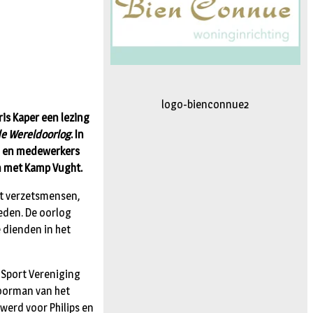
logo-movimiento.fw
is Kaper een lezing
de Wereldoorlog
. In
en en medewerkers
n met Kamp Vught.
ft verzetsmensen,
eden. De oorlog
e dienden in het
s Sport Vereniging
voorman van het
erd voor Philips en