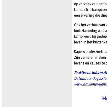
op verzoek van het c
Laman Trip kampcom
een ervaring die die
Ook het verhaal van 
bod. Hamming was ac
kamp werd hij gedep
leven in het buiten
Kapers onderzoek laa
Zijn verhalen maken 
levens en keuzes te 
Praktische informat
Datum: zondag 22 fe
www.nmkampvught.
H