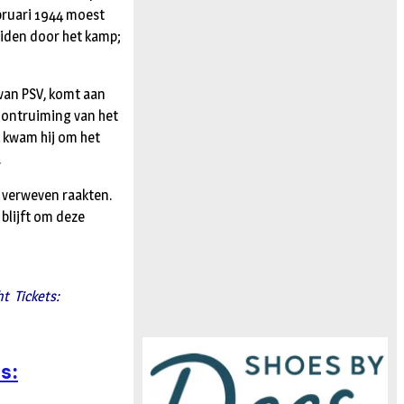
ebruari 1944 moest
iden door het kamp;
 van PSV, komt aan
 ontruiming van het
 kwam hij om het
.
r verweven raakten.
 blijft om deze
ght
Tickets:
s: