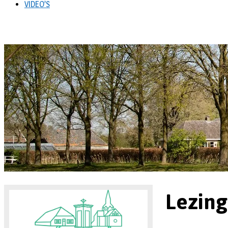
VIDEO’S
Lezing