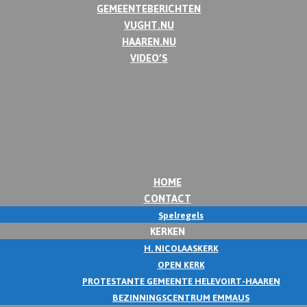
GEMEENTEBERICHTEN
VUGHT.NU
HAAREN.NU
VIDEO’S
HOME
CONTACT
Spelregels
KERKEN
H. NICOLAASKERK
OPEN KERK
PROTESTANTE GEMEENTE HELEVOIRT-HAAREN
BEZINNINGSCENTRUM EMMAUS