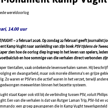
ri, 14.00 uur
UGHT – 2 februari 2026. Op zondag 22 februari geeft journalist Jor
ent Kamp Vught naar aanleiding van zijn boek
PSV tijdens de Twee
Kaper zien hoe de oorlog diep ingreep in het leven van spelers, led
voetbalclub en hoe sommige van die verhalen direct verbonden zij
Kaper tientallen, vaak onbekende levensverhalen samen. Hij beschrij
rvolging en dwangarbeid, maar ook morele dilemma’s en grijze gebi
ig. Zo waren er PSV’ers die actief waren in het verzet, terwijl ander
odgedwongen meewerkten binnen het bezette systeem.
Vught staat Kaper ook stil bij de verbinding tussen PSV, voluit Philip
ht. Een van die verhalen is dat van Rutger Laman Trip, PSV-lid en 
ommando: een groep gevangenen die in Kamp Vught tewerkgesteld w