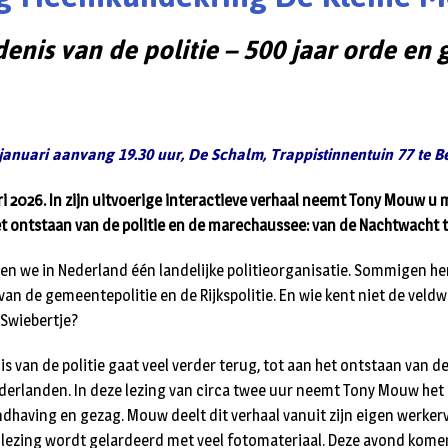
enis van de politie – 500 jaar orde en 
anuari aanvang 19.30 uur, De Schalm, Trappistinnentuin 77 te Be
ri 2026. In zijn uitvoerige interactieve verhaal neemt Tony Mouw u 
t ontstaan van de politie en de marechaussee: van de Nachtwacht 
 we in Nederland één landelijke politieorganisatie. Sommigen he
 van de gemeentepolitie en de Rijkspolitie. En wie kent niet de vel
e Swiebertje?
 van de politie gaat veel verder terug, tot aan het ontstaan van d
erlanden. In deze lezing van circa twee uur neemt Tony Mouw het
dhaving en gezag. Mouw deelt dit verhaal vanuit zijn eigen werker
 lezing wordt gelardeerd met veel fotomateriaal. Deze avond komen