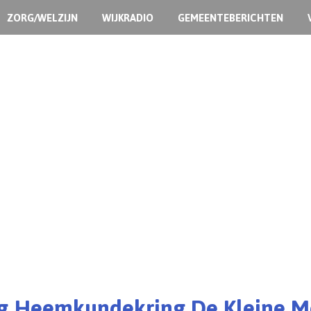
ZORG/WELZIJN
WIJKRADIO
GEMEENTEBERICHTEN
g Heemkundekring De Kleine Me