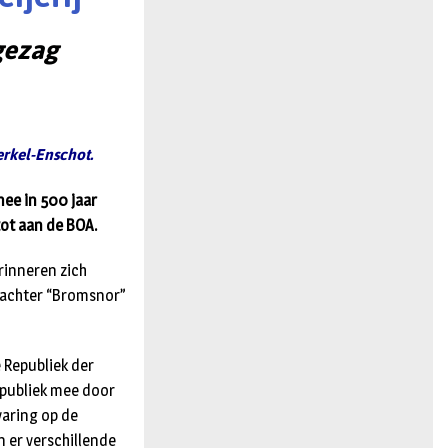
n
gezag
rkel-Enschot.
mee in 500 jaar
tot aan de BOA.
rinneren zich
dwachter “Bromsnor”
e Republiek der
 publiek mee door
varing op de
 er verschillende