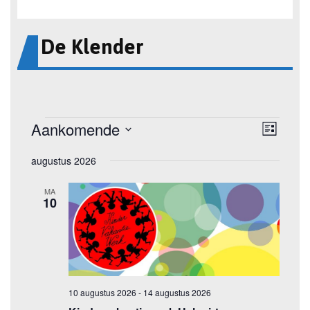
De Klender