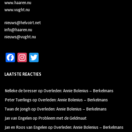
www.haaren.nu
www.vught.nu
nieuws@helvoirt.net
info@haaren.nu
nieuws@vught.nu
Fa
In
T
ce
st
wi
LAATSTE REACTIES
b
ag
tt
oo
ra
er
Nelleke de bresser
op
Overleden: Annie Bolenius – Berkelmans
k
m
Peter Tuerlings
op
Overleden: Annie Bolenius – Berkelmans
Twan de Jongh
op
Overleden: Annie Bolenius – Berkelmans
Jan van Engelen
op
Probleem met de Geldmaat
Jan en Roos van Engelen
op
Overleden: Annie Bolenius – Berkelmans