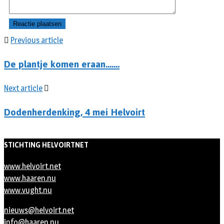
Previous article
De plantje komen eraan…….
Next article
Dodenherdenking, 4 mei Helvoirt
STICHTING HELVOIRTNET
www.helvoirt.net
www.haaren.nu
www.vught.nu
nieuws@helvoirt.net
info@haaren.nu