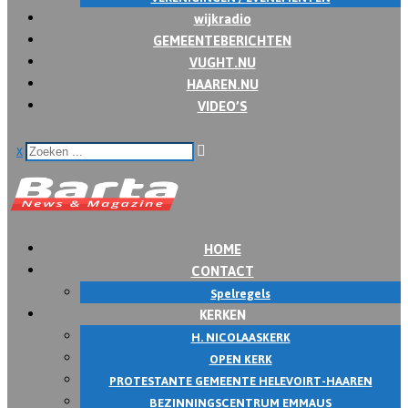
wijkradio
GEMEENTEBERICHTEN
VUGHT.NU
HAAREN.NU
VIDEO’S
x
HOME
CONTACT
Spelregels
KERKEN
H. NICOLAASKERK
OPEN KERK
PROTESTANTE GEMEENTE HELEVOIRT-HAAREN
BEZINNINGSCENTRUM EMMAUS