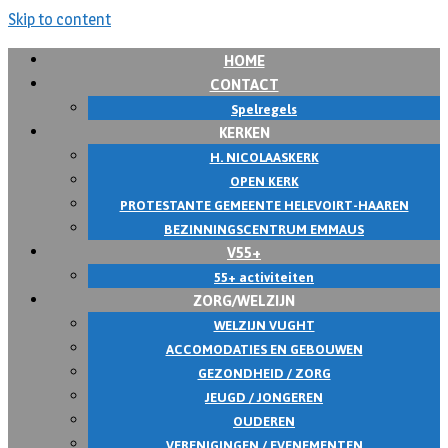
Skip to content
HOME
CONTACT
Spelregels
KERKEN
H. NICOLAASKERK
OPEN KERK
PROTESTANTE GEMEENTE HELEVOIRT-HAAREN
BEZINNINGSCENTRUM EMMAUS
V55+
55+ activiteiten
ZORG/WELZIJN
WELZIJN VUGHT
ACCOMODATIES EN GEBOUWEN
GEZONDHEID / ZORG
JEUGD / JONGEREN
OUDEREN
VERENIGINGEN / EVENEMENTEN