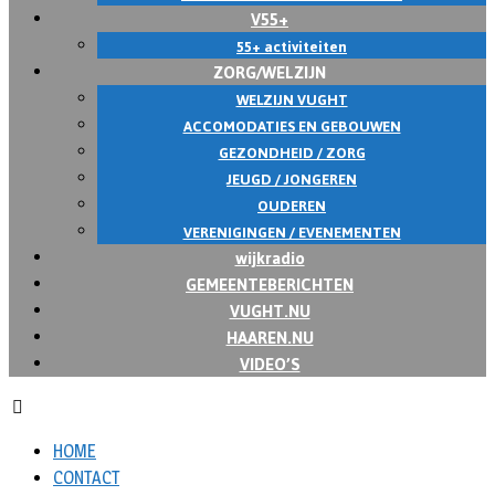
V55+
55+ activiteiten
ZORG/WELZIJN
WELZIJN VUGHT
ACCOMODATIES EN GEBOUWEN
GEZONDHEID / ZORG
JEUGD / JONGEREN
OUDEREN
VERENIGINGEN / EVENEMENTEN
wijkradio
GEMEENTEBERICHTEN
VUGHT.NU
HAAREN.NU
VIDEO’S
HOME
CONTACT