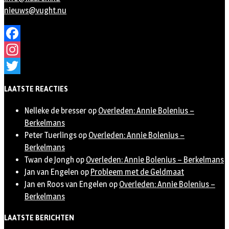
nieuws@vught.nu
Facebook
Instagram
Twitter
LAATSTE REACTIES
Nelleke de bresser
op
Overleden: Annie Bolenius –
Berkelmans
Peter Tuerlings
op
Overleden: Annie Bolenius –
Berkelmans
Twan de Jongh
op
Overleden: Annie Bolenius – Berkelmans
Jan van Engelen
op
Probleem met de Geldmaat
Jan en Roos van Engelen
op
Overleden: Annie Bolenius –
Berkelmans
LAATSTE BERICHTEN