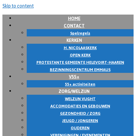
Skip to content
HOME
CONTACT
Spelregels
KERKEN
H. NICOLAASKERK
OPEN KERK
PROTESTANTE GEMEENTE HELEVOIRT-HAAREN
BEZINNINGSCENTRUM EMMAUS
V55+
55+ activiteiten
ZORG/WELZIJN
WELZIJN VUGHT
ACCOMODATIES EN GEBOUWEN
GEZONDHEID / ZORG
JEUGD / JONGEREN
OUDEREN
VERENIGINGEN / EVENEMENTEN