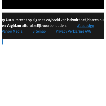
© Auteursrecht op eigen tekst/beeld van
Helvoirt.net
,
Haaren.nu
en
Vught.nu
uitdrukkelijk voorbehouden.
Webdesign
Vanoo Media
Sitemap
Privacy Verklaring AVG