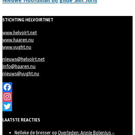
Nieuwe Hoofdman bij gilde Sint Joris
STICHTING HELVOIRTNET
www.helvoirt.net
www.haaren.nu
www.vught.nu
nieuws@helvoirt.net
info@haaren.nu
nieuws@vught.nu
Facebook
Instagram
Twitter
LAATSTE REACTIES
Nelleke de bresser
op
Overleden: Annie Bolenius –