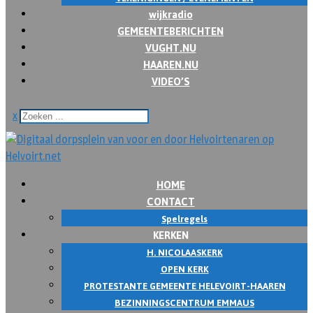
wijkradio
GEMEENTEBERICHTEN
VUGHT.NU
HAAREN.NU
VIDEO’S
x
HOME
CONTACT
Spelregels
KERKEN
H. NICOLAASKERK
OPEN KERK
PROTESTANTE GEMEENTE HELEVOIRT-HAAREN
BEZINNINGSCENTRUM EMMAUS