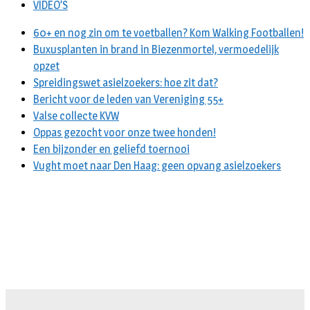
VIDEO’S
60+ en nog zin om te voetballen? Kom Walking Footballen!
Buxusplanten in brand in Biezenmortel, vermoedelijk
opzet
Spreidingswet asielzoekers: hoe zit dat?
Bericht voor de leden van Vereniging 55+
Valse collecte KVW
Oppas gezocht voor onze twee honden!
Een bijzonder en geliefd toernooi
Vught moet naar Den Haag: geen opvang asielzoekers