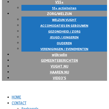
V55+
55+ activiteiten
ZORG/WELZIJN
WELZIJN VUGHT
ACCOMODATIES EN GEBOUWEN
GEZONDHEID / ZORG
JEUGD / JONGEREN
OUDEREN
VERENIGINGEN / EVENEMENTEN
wijkradio
GEMEENTEBERICHTEN
VUGHT.NU
HAAREN.NU
VIDEO’S
HOME
CONTACT
Spelregels