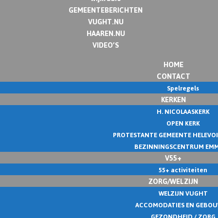
GEMEENTEBERICHTEN
VUGHT.NU
HAAREN.NU
VIDEO’S
HOME
CONTACT
Spelregels
KERKEN
H. NICOLAASKERK
OPEN KERK
PROTESTANTE GEMEENTE HELEVO
BEZINNINGSCENTRUM EM
V55+
55+ activiteiten
ZORG/WELZIJN
WELZIJN VUGHT
ACCOMODATIES EN GEBO
GEZONDHEID / ZORG