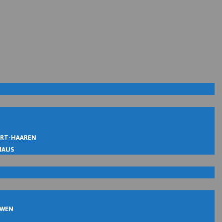
IRT-HAAREN
MAUS
UWEN