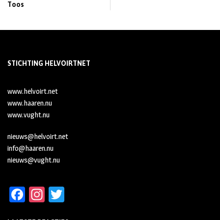
Toos
STICHTING HELVOIRTNET
www.helvoirt.net
www.haaren.nu
www.vught.nu
nieuws@helvoirt.net
info@haaren.nu
nieuws@vught.nu
Fa
In
T
ce
st
wi