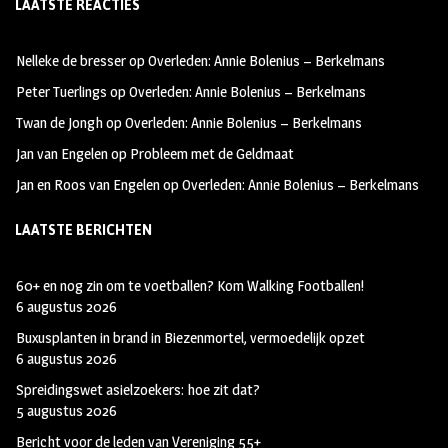
LAATSTE REACTIES
b
ag
tt
oo
ra
er
Nelleke de bresser
op
Overleden: Annie Bolenius – Berkelmans
k
m
Peter Tuerlings
op
Overleden: Annie Bolenius – Berkelmans
Twan de Jongh
op
Overleden: Annie Bolenius – Berkelmans
Jan van Engelen
op
Probleem met de Geldmaat
Jan en Roos van Engelen
op
Overleden: Annie Bolenius – Berkelmans
LAATSTE BERICHTEN
60+ en nog zin om te voetballen? Kom Walking Footballen!
6 augustus 2026
Buxusplanten in brand in Biezenmortel, vermoedelijk opzet
6 augustus 2026
Spreidingswet asielzoekers: hoe zit dat?
5 augustus 2026
Bericht voor de leden van Vereniging 55+