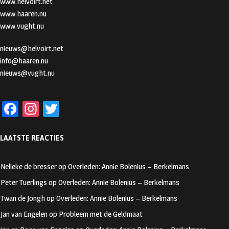
www.helvoirt.net
www.haaren.nu
www.vught.nu
nieuws@helvoirt.net
info@haaren.nu
nieuws@vught.nu
Fa
In
T
ce
st
wi
LAATSTE REACTIES
b
ag
tt
oo
ra
er
Nelleke de bresser
op
Overleden: Annie Bolenius – Berkelmans
k
m
Peter Tuerlings
op
Overleden: Annie Bolenius – Berkelmans
Twan de Jongh
op
Overleden: Annie Bolenius – Berkelmans
Jan van Engelen
op
Probleem met de Geldmaat