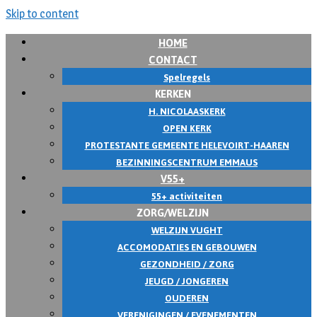
Skip to content
HOME
CONTACT
Spelregels
KERKEN
H. NICOLAASKERK
OPEN KERK
PROTESTANTE GEMEENTE HELEVOIRT-HAAREN
BEZINNINGSCENTRUM EMMAUS
V55+
55+ activiteiten
ZORG/WELZIJN
WELZIJN VUGHT
ACCOMODATIES EN GEBOUWEN
GEZONDHEID / ZORG
JEUGD / JONGEREN
OUDEREN
VERENIGINGEN / EVENEMENTEN