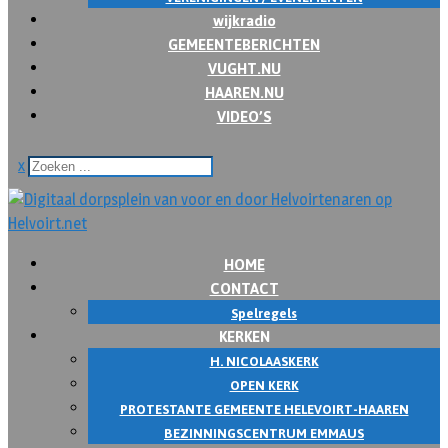
wijkradio
GEMEENTEBERICHTEN
VUGHT.NU
HAAREN.NU
VIDEO’S
x
HOME
CONTACT
Spelregels
KERKEN
H. NICOLAASKERK
OPEN KERK
PROTESTANTE GEMEENTE HELEVOIRT-HAAREN
BEZINNINGSCENTRUM EMMAUS