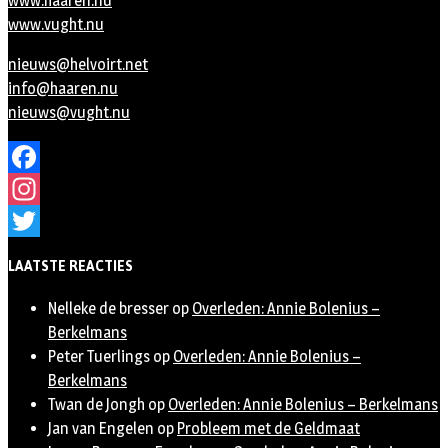
www.haaren.nu
www.vught.nu
nieuws@helvoirt.net
info@haaren.nu
nieuws@vught.nu
Facebook
Instagram
Twitter
LAATSTE REACTIES
Nelleke de bresser
op
Overleden: Annie Bolenius –
Berkelmans
Peter Tuerlings
op
Overleden: Annie Bolenius –
Berkelmans
Twan de Jongh
op
Overleden: Annie Bolenius – Berkelmans
Jan van Engelen
op
Probleem met de Geldmaat