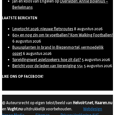
Jan en Roos van Engelen
op
Overleden: Annie Bolenius –
Berkelmans
LAATSTE BERICHTEN
Leyetocht 2026: nieuwe fietsroutes
8 augustus 2026
60+ en nog zin om te voetballen? Kom Walking Footballen!
6 augustus 2026
Buxusplanten in brand in Biezenmortel, vermoedelijk
opzet
6 augustus 2026
Spreidingswet asielzoekers: hoe zit dat?
5 augustus 2026
Bericht voor de leden van Vereniging 55+
5 augustus 2026
LIKE ONS OP FACEBOOK!
© Auteursrecht op eigen tekst/beeld van
Helvoirt.net
,
Haaren.nu
en
Vught.nu
uitdrukkelijk voorbehouden.
Webdesign