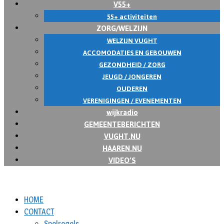
V55+
55+ activiteiten
ZORG/WELZIJN
WELZIJN VUGHT
ACCOMODATIES EN GEBOUWEN
GEZONDHEID / ZORG
JEUGD / JONGEREN
OUDEREN
VERENIGINGEN / EVENEMENTEN
wijkradio
GEMEENTEBERICHTEN
VUGHT.NU
HAAREN.NU
VIDEO’S
HOME
CONTACT
Spelregels