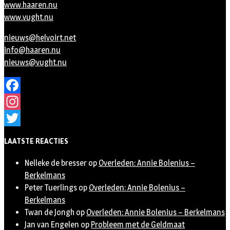
www.haaren.nu
www.vught.nu
nieuws@helvoirt.net
info@haaren.nu
nieuws@vught.nu
Facebook
Instagram
Twitter
LAATSTE REACTIES
Nelleke de bresser
op
Overleden: Annie Bolenius –
Berkelmans
Peter Tuerlings
op
Overleden: Annie Bolenius –
Berkelmans
Twan de Jongh
op
Overleden: Annie Bolenius – Berkelmans
Jan van Engelen
op
Probleem met de Geldmaat