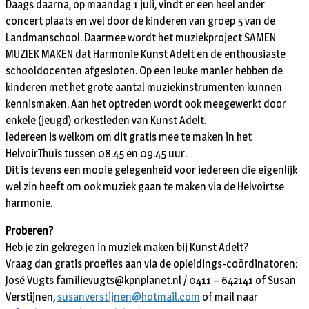
Daags daarna, op maandag 1 juli, vindt er een heel ander
concert plaats en wel door de kinderen van groep 5 van de
Landmanschool. Daarmee wordt het muziekproject SAMEN
MUZIEK MAKEN dat Harmonie Kunst Adelt en de enthousiaste
schooldocenten afgesloten. Op een leuke manier hebben de
kinderen met het grote aantal muziekinstrumenten kunnen
kennismaken. Aan het optreden wordt ook meegewerkt door
enkele (jeugd) orkestleden van Kunst Adelt.
Iedereen is welkom om dit gratis mee te maken in het
HelvoirThuis tussen 08.45 en 09.45 uur.
Dit is tevens een mooie gelegenheid voor iedereen die eigenlijk
wel zin heeft om ook muziek gaan te maken via de Helvoirtse
harmonie.
Proberen?
Heb je zin gekregen in muziek maken bij Kunst Adelt?
Vraag dan gratis proefles aan via de opleidings-coördinatoren:
José Vugts familievugts@kpnplanet.nl / 0411 – 642141 of Susan
Verstijnen,
susanverstijnen@hotmail.com
of mail naar