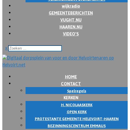
wijkradio
GEMEENTEBERICHTEN
VUGHT.NU
HAAREN.NU
VIDEO’S
x
HOME
CONTACT
Spelregels
KERKEN
H. NICOLAASKERK
OPEN KERK
PROTESTANTE GEMEENTE HELEVOIRT-HAAREN
BEZINNINGSCENTRUM EMMAUS