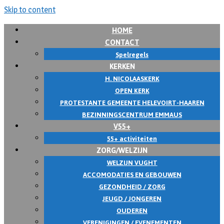
Skip to content
HOME
CONTACT
Spelregels
KERKEN
H. NICOLAASKERK
OPEN KERK
PROTESTANTE GEMEENTE HELEVOIRT-HAAREN
BEZINNINGSCENTRUM EMMAUS
V55+
55+ activiteiten
ZORG/WELZIJN
WELZIJN VUGHT
ACCOMODATIES EN GEBOUWEN
GEZONDHEID / ZORG
JEUGD / JONGEREN
OUDEREN
VERENIGINGEN / EVENEMENTEN