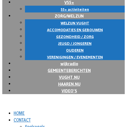
V55+
55+ activiteiten
ZORG/WELZIJN
WELZIJN VUGHT
ACCOMODATIES EN GEBOUWEN
GEZONDHEID / ZORG
JEUGD / JONGEREN
OUDEREN
VERENIGINGEN / EVENEMENTEN
wijkradio
GEMEENTEBERICHTEN
VUGHT.NU
HAAREN.NU
VIDEO’S
HOME
CONTACT
Spelregels