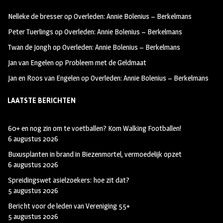
oo
ra
er
Nelleke de bresser
op
Overleden: Annie Bolenius – Berkelmans
k
m
Peter Tuerlings
op
Overleden: Annie Bolenius – Berkelmans
Twan de Jongh
op
Overleden: Annie Bolenius – Berkelmans
Jan van Engelen
op
Probleem met de Geldmaat
Jan en Roos van Engelen
op
Overleden: Annie Bolenius – Berkelmans
LAATSTE BERICHTEN
60+ en nog zin om te voetballen? Kom Walking Footballen!
6 augustus 2026
Buxusplanten in brand in Biezenmortel, vermoedelijk opzet
6 augustus 2026
Spreidingswet asielzoekers: hoe zit dat?
5 augustus 2026
Bericht voor de leden van Vereniging 55+
5 augustus 2026