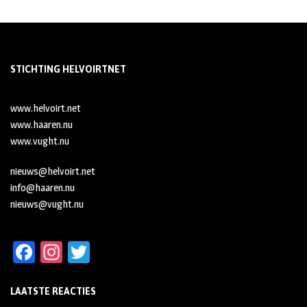
STICHTING HELVOIRTNET
www.helvoirt.net
www.haaren.nu
www.vught.nu
nieuws@helvoirt.net
info@haaren.nu
nieuws@vught.nu
Fa
In
T
ce
st
wi
LAATSTE REACTIES
b
ag
tt