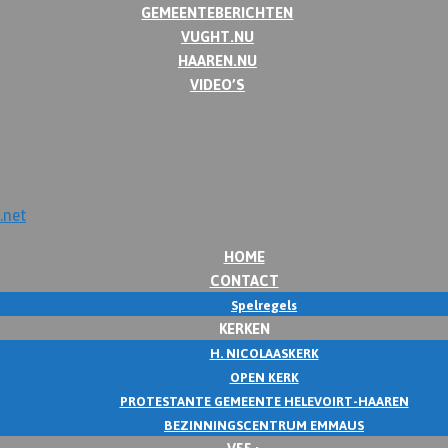
GEMEENTEBERICHTEN
VUGHT.NU
HAAREN.NU
VIDEO’S
HOME
CONTACT
Spelregels
KERKEN
H. NICOLAASKERK
OPEN KERK
PROTESTANTE GEMEENTE HELEVOIRT-HAAREN
BEZINNINGSCENTRUM EMMAUS
V55+