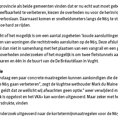
e provincie als beide gemeenten vinden dat er nu echt wat moet ge
leefbaarheid te verbeteren, kiezen de overheden nu voor de herinri
jverboslaan. Daarnaast komen er snelheidsmeters langs de N65 te s
oe hard ze rijden.
 of het mogelijk is om een aantal zogeheten ‘koude aansluitingen’ 
tten van woningen die rechtstreeks aansluiten op de N65. Deze afsl
al dan niet in samenhang met het plaatsen van een vangrail en een
 overheden onderzoeken of het mogelijk is om twee fietstunnels aa
aaren en één in de buurt van de De Bréautélaan in Vught.
ie
 vandaag een paar concrete maatregelen kunnen aankondigen die de
e N65 gaan verbeteren”, zegt de Vughtse wethouder Mark du Maine.
geldt dat ze wellicht wij afwachten geen optie.” weer verwijderd 
k is opgelost en het VKA+ kan worden uitgevoerd. Maar zeker met h
sdrukte, vinden
 onderzoek uitgevoerd naar de kortetermijnmaatregelen voor de N65