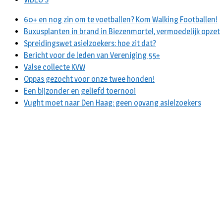
60+ en nog zin om te voetballen? Kom Walking Footballen!
Buxusplanten in brand in Biezenmortel, vermoedelijk opzet
Spreidingswet asielzoekers: hoe zit dat?
Bericht voor de leden van Vereniging 55+
Valse collecte KVW
Oppas gezocht voor onze twee honden!
Een bijzonder en geliefd toernooi
Vught moet naar Den Haag: geen opvang asielzoekers