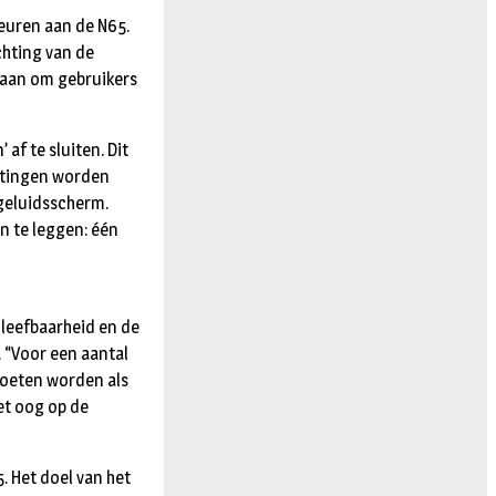
beuren aan de N65.
chting van de
taan om gebruikers
af te sluiten. Dit
uitingen worden
 geluidsscherm.
n te leggen: één
 leefbaarheid en de
 “Voor een aantal
moeten worden als
et oog op de
. Het doel van het