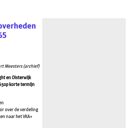
 overheden
65
rt Meesters (archief)
ht en Oisterwijk
65op korte termijn
en
or over de verdeling
ken naar het VKA+