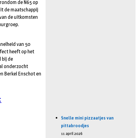
n rondom de N65 op
it de maatschappij
 van de uitkomsten
uurgroep.
nelheid van 50
fect heeft op het
 bij de
zal onderzocht
en Berkel Enschot en
:
Snelle mini pizzaatjes van
pittabroodjes
11 april 2026