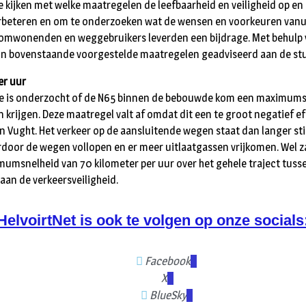
 kijken met welke maatregelen de leefbaarheid en veiligheid op e
erbeteren en om te onderzoeken wat de wensen en voorkeuren vanu
0 omwonenden en weggebruikers leverden een bijdrage. Met behulp
ijn bovenstaande voorgestelde maatregelen geadviseerd aan de st
er uur
de is onderzocht of de N65 binnen de bebouwde kom een maximums
n krijgen. Deze maatregel valt af omdat dit een te groot negatief ef
an Vught. Het verkeer op de aansluitende wegen staat dan langer stil
rdoor de wegen vollopen en er meer uitlaatgassen vrijkomen. Wel 
umsnelheid van 70 kilometer per uur over het gehele traject tuss
aan de verkeersveiligheid.
HelvoirtNet is ook te volgen op onze socials
Facebook
X
BlueSky