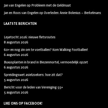
k
r
e
Jan van Engelen
op
Probleem met de Geldmaat
a
r
Jan en Roos van Engelen
op
Overleden: Annie Bolenius – Berkelmans
m
LAATSTE BERICHTEN
Leyetocht 2026: nieuwe fietsroutes
8 augustus 2026
60+ en nog zin om te voetballen? Kom Walking Footballen!
6 augustus 2026
Buxusplanten in brand in Biezenmortel, vermoedelijk opzet
6 augustus 2026
Spreidingswet asielzoekers: hoe zit dat?
5 augustus 2026
Bericht voor de leden van Vereniging 55+
5 augustus 2026
LIKE ONS OP FACEBOOK!