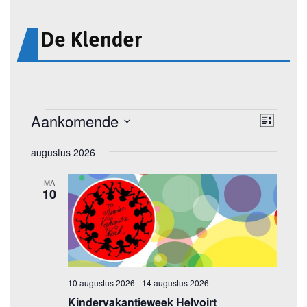
De Klender