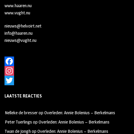
www.haaren.nu
www.vught.nu
nieuws@helvoirt.net
info@haaren.nu
nieuws@vught.nu
F
a
I
c
n
T
LAATSTE REACTIES
e
s
w
b
t
i
Nelleke de bresser
op
Overleden: Annie Bolenius – Berkelmans
o
a
t
Peter Tuerlings
op
Overleden: Annie Bolenius – Berkelmans
o
g
t
Twan de Jongh
op
Overleden: Annie Bolenius – Berkelmans