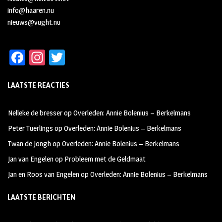
info@haaren.nu
nieuws@vught.nu
Fa
In
T
ce
st
wi
LAATSTE REACTIES
b
ag
tt
oo
ra
er
Nelleke de bresser
op
Overleden: Annie Bolenius – Berkelmans
k
m
Peter Tuerlings
op
Overleden: Annie Bolenius – Berkelmans
Twan de Jongh
op
Overleden: Annie Bolenius – Berkelmans
Jan van Engelen
op
Probleem met de Geldmaat
Jan en Roos van Engelen
op
Overleden: Annie Bolenius – Berkelmans
LAATSTE BERICHTEN