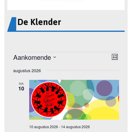
De Klender