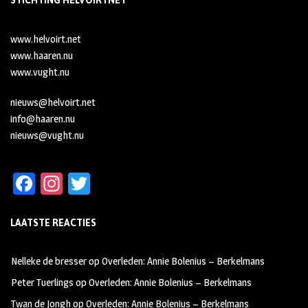
STICHTING HELVOIRTNET
www.helvoirt.net
www.haaren.nu
www.vught.nu
nieuws@helvoirt.net
info@haaren.nu
nieuws@vught.nu
Fa
In
T
ce
st
wi
LAATSTE REACTIES
b
ag
tt
oo
ra
er
Nelleke de bresser
op
Overleden: Annie Bolenius – Berkelmans
k
m
Peter Tuerlings
op
Overleden: Annie Bolenius – Berkelmans
Twan de Jongh
op
Overleden: Annie Bolenius – Berkelmans