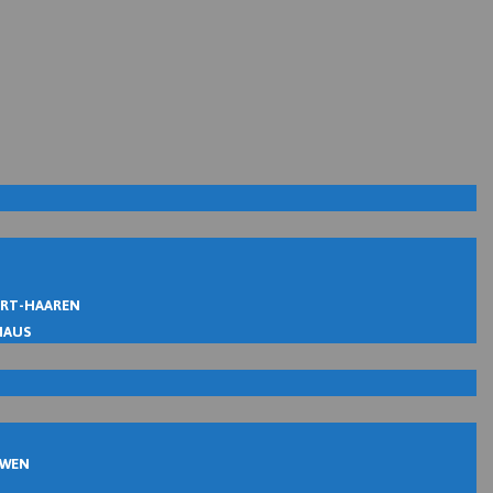
IRT-HAAREN
MAUS
UWEN