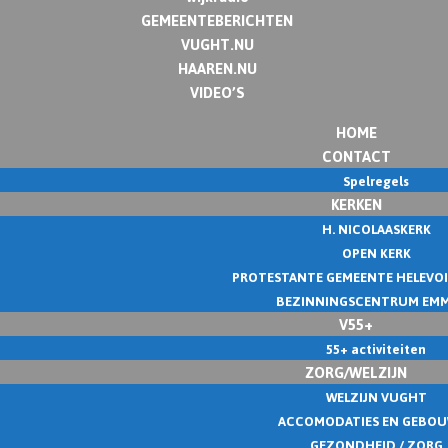
GEMEENTEBERICHTEN
VUGHT.NU
HAAREN.NU
VIDEO’S
HOME
CONTACT
Spelregels
KERKEN
H. NICOLAASKERK
OPEN KERK
PROTESTANTE GEMEENTE HELEVO
BEZINNINGSCENTRUM EM
V55+
55+ activiteiten
ZORG/WELZIJN
WELZIJN VUGHT
ACCOMODATIES EN GEBO
GEZONDHEID / ZORG