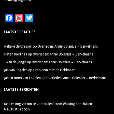
Fa
In
T
ce
st
wi
LAATSTE REACTIES
b
ag
tt
oo
ra
er
Nelleke de bresser
op
Overleden: Annie Bolenius – Berkelmans
k
m
Peter Tuerlings
op
Overleden: Annie Bolenius – Berkelmans
Twan de Jongh
op
Overleden: Annie Bolenius – Berkelmans
Jan van Engelen
op
Probleem met de Geldmaat
Jan en Roos van Engelen
op
Overleden: Annie Bolenius – Berkelmans
LAATSTE BERICHTEN
60+ en nog zin om te voetballen? Kom Walking Footballen!
6 augustus 2026