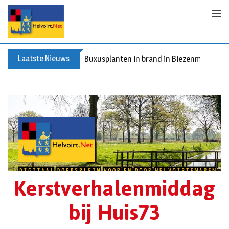
Laatste Nieuws
Buxusplanten in brand in Biezenmortel, v
Kerstverhalenmiddag
bij Huis73