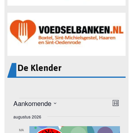
De Klender