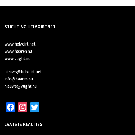
STICHTING HELVOIRTNET
www.helvoirt.net
www.haaren.nu
www.vught.nu
nieuws@helvoirt.net
info@haaren.nu
nieuws@vught.nu
Fa
In
T
ce
st
wi
LAATSTE REACTIES
b
ag
tt