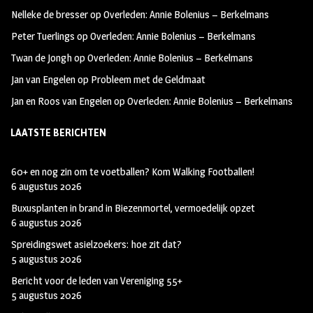
oo
ra
er
Nelleke de bresser
op
Overleden: Annie Bolenius – Berkelmans
k
m
Peter Tuerlings
op
Overleden: Annie Bolenius – Berkelmans
Twan de Jongh
op
Overleden: Annie Bolenius – Berkelmans
Jan van Engelen
op
Probleem met de Geldmaat
Jan en Roos van Engelen
op
Overleden: Annie Bolenius – Berkelmans
LAATSTE BERICHTEN
60+ en nog zin om te voetballen? Kom Walking Footballen!
6 augustus 2026
Buxusplanten in brand in Biezenmortel, vermoedelijk opzet
6 augustus 2026
Spreidingswet asielzoekers: hoe zit dat?
5 augustus 2026
Bericht voor de leden van Vereniging 55+
5 augustus 2026