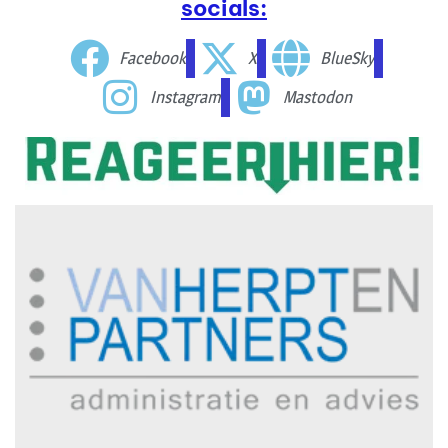
socials:
Facebook
X
BlueSky
Instagram
Mastodon