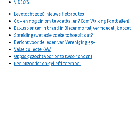
VIDEO’S
Leyetocht 2026: nieuwe fietsroutes
60+ en nog zin om te voetballen? Kom Walking Footballen!
Buxusplanten in brand in Biezenmortel, vermoedelijk opzet
Spreidingswet asielzoekers: hoe zit dat?
Bericht voor de leden van Vereniging 55+
Valse collecte KVW
Oppas gezocht voor onze twee honden!
Een bijzonder en geliefd toernooi