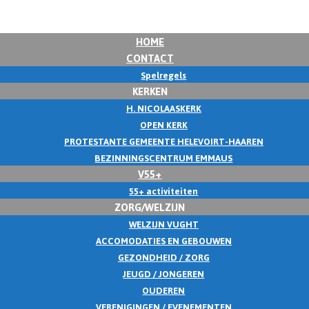
HOME
CONTACT
Spelregels
KERKEN
H. NICOLAASKERK
OPEN KERK
PROTESTANTE GEMEENTE HELEVOIRT-HAAREN
BEZINNINGSCENTRUM EMMAUS
V55+
55+ activiteiten
ZORG/WELZIJN
WELZIJN VUGHT
ACCOMODATIES EN GEBOUWEN
GEZONDHEID / ZORG
JEUGD / JONGEREN
OUDEREN
VERENIGINGEN / EVENEMENTEN