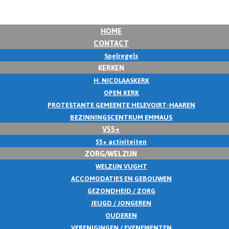
HOME
CONTACT
Spelregels
KERKEN
H. NICOLAASKERK
OPEN KERK
PROTESTANTE GEMEENTE HELEVOIRT-HAAREN
BEZINNINGSCENTRUM EMMAUS
V55+
55+ activiteiten
ZORG/WELZIJN
WELZIJN VUGHT
ACCOMODATIES EN GEBOUWEN
GEZONDHEID / ZORG
JEUGD / JONGEREN
OUDEREN
VERENIGINGEN / EVENEMENTEN