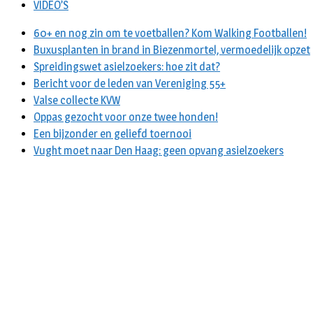
VIDEO’S
60+ en nog zin om te voetballen? Kom Walking Footballen!
Buxusplanten in brand in Biezenmortel, vermoedelijk opzet
Spreidingswet asielzoekers: hoe zit dat?
Bericht voor de leden van Vereniging 55+
Valse collecte KVW
Oppas gezocht voor onze twee honden!
Een bijzonder en geliefd toernooi
Vught moet naar Den Haag: geen opvang asielzoekers