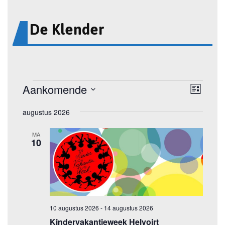
De Klender