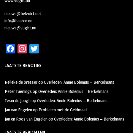
www.vught.nu
nieuws@helvoirt.net
info@haaren.nu
nieuws@vught.nu
Fa
In
T
ce
st
wi
LAATSTE REACTIES
b
ag
tt
oo
ra
er
Nelleke de bresser
op
Overleden: Annie Bolenius – Berkelmans
k
m
Peter Tuerlings
op
Overleden: Annie Bolenius – Berkelmans
Twan de Jongh
op
Overleden: Annie Bolenius – Berkelmans
Jan van Engelen
op
Probleem met de Geldmaat
Jan en Roos van Engelen
op
Overleden: Annie Bolenius – Berkelmans
LAATSTE BERICHTEN