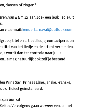
cken, dansen of zingen?
n, van 4 t/m 12 jaar. Zoek een leuk liedje uit
s.
an via e-mail:
kenderkarnaval@outlook.com
oep, titel en artiest liedje, contactpersoon
 titel van het liedje en de artiest vermelden.
edje wordt dan ter controle naar jullie
n. Je mag natuurlijk ook zelf je bestand
n Prins Savi, Prinses Eline, Janske, Franske,
ub officieel geïnstalleerd.
4.41 uur zal
e Keikes. Vervolgens gaan we weer verder met