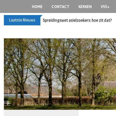
S
HOME
CONTACT
KERKEN
V55+
k
i
Laatste Nieuws
Spreidingswet asielzoekers: hoe zit dat?
p
t
o
c
o
n
t
e
n
t