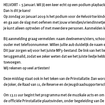
HELVOIRT – 5 januari. Wil jij een keer echt op een podium playba
Dan is dit je kans!
Op zondag 20 januari 2019 is het podium voor de Helvoirtse kindere
en ga aan de slag met oefenen met jouw vriendjes/vriendinnetje
Je kunt alleen optreden of met meerdere personen. Aanmelden k
Bij aanmelding graag vermelden: naam deelnemers/sters, schoolgr
ouder met telefoonnummer. Willen jullie aub duidelijk de naam en
Dit jaar zorgen wij voor het juiste MP3-bestand. De link van het li
teruggemaild, zodat we zeker weten dat we het juiste liedje hebbe
toevoegen.
Wij rekenen op veel artiesten!
Deze middag staat ook in het teken van de Prinstallatie. Dan worde
de Joker, de Raad van 11, de Reserve en de Jeugdraadsupporterscl
Om 13.11 uur begint het programma met de muzikale acts en om 1
de officiële Prinstallatie plaatsvinden, onder begeleiding van D