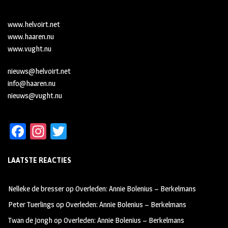
www.helvoirt.net
www.haaren.nu
www.vught.nu
nieuws@helvoirt.net
info@haaren.nu
nieuws@vught.nu
Fa
In
T
ce
st
wi
LAATSTE REACTIES
b
ag
tt
oo
ra
er
Nelleke de bresser
op
Overleden: Annie Bolenius – Berkelmans
k
m
Peter Tuerlings
op
Overleden: Annie Bolenius – Berkelmans
Twan de Jongh
op
Overleden: Annie Bolenius – Berkelmans