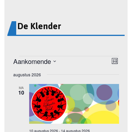
De Klender