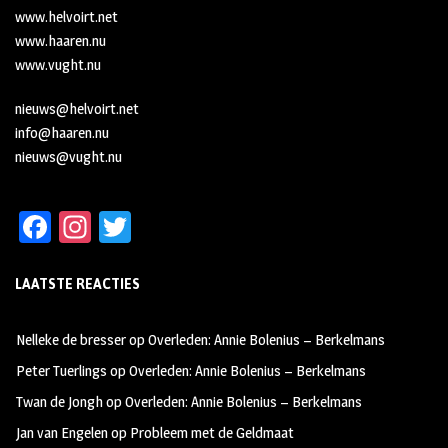
www.helvoirt.net
www.haaren.nu
www.vught.nu
nieuws@helvoirt.net
info@haaren.nu
nieuws@vught.nu
Fa
In
T
ce
st
wi
LAATSTE REACTIES
b
ag
tt
oo
ra
er
Nelleke de bresser
op
Overleden: Annie Bolenius – Berkelmans
k
m
Peter Tuerlings
op
Overleden: Annie Bolenius – Berkelmans
Twan de Jongh
op
Overleden: Annie Bolenius – Berkelmans
Jan van Engelen
op
Probleem met de Geldmaat