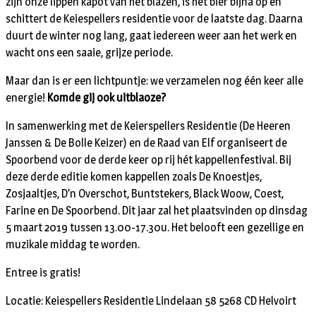
zijn onze lippen kapot van het blazen, is het bier bijna op en
schittert de Keiespellers residentie voor de laatste dag. Daarna
duurt de winter nog lang, gaat iedereen weer aan het werk en
wacht ons een saaie, grijze periode.
Maar dan is er een lichtpuntje: we verzamelen nog één keer alle
energie!
Komde gij ook uitblaoze?
In samenwerking met de Keierspellers Residentie (De Heeren
Janssen & De Bolle Keizer) en de Raad van Elf organiseert de
Spoorbend voor de derde keer op rij hét kappellenfestival. Bij
deze derde editie komen kappellen zoals De Knoestjes,
Zosjaaltjes, D’n Overschot, Buntstekers, Black Woow, Coest,
Farine en De Spoorbend. Dit jaar zal het plaatsvinden op dinsdag
5 maart 2019 tussen 13.00-17.30u. Het belooft een gezellige en
muzikale middag te worden.
Entree is gratis!
Locatie: Keiespellers Residentie Lindelaan 58 5268 CD Helvoirt