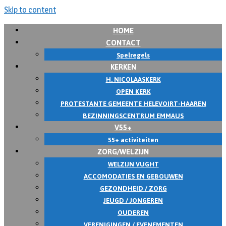
Skip to content
HOME
CONTACT
Spelregels
KERKEN
H. NICOLAASKERK
OPEN KERK
PROTESTANTE GEMEENTE HELEVOIRT-HAAREN
BEZINNINGSCENTRUM EMMAUS
V55+
55+ activiteiten
ZORG/WELZIJN
WELZIJN VUGHT
ACCOMODATIES EN GEBOUWEN
GEZONDHEID / ZORG
JEUGD / JONGEREN
OUDEREN
VERENIGINGEN / EVENEMENTEN