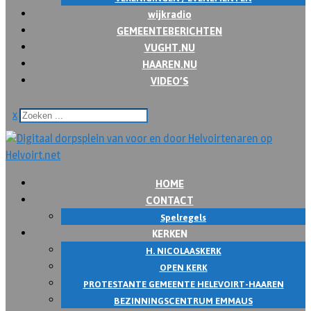
wijkradio
GEMEENTEBERICHTEN
VUGHT.NU
HAAREN.NU
VIDEO’S
x
HOME
CONTACT
Spelregels
KERKEN
H. NICOLAASKERK
OPEN KERK
PROTESTANTE GEMEENTE HELEVOIRT-HAAREN
BEZINNINGSCENTRUM EMMAUS