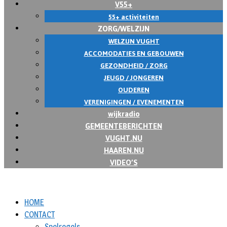
V55+
55+ activiteiten
ZORG/WELZIJN
WELZIJN VUGHT
ACCOMODATIES EN GEBOUWEN
GEZONDHEID / ZORG
JEUGD / JONGEREN
OUDEREN
VERENIGINGEN / EVENEMENTEN
wijkradio
GEMEENTEBERICHTEN
VUGHT.NU
HAAREN.NU
VIDEO’S
HOME
CONTACT
Spelregels