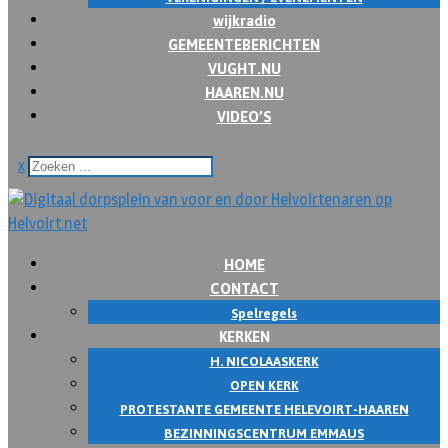
wijkradio
GEMEENTEBERICHTEN
VUGHT.NU
HAAREN.NU
VIDEO’S
x
HOME
CONTACT
Spelregels
KERKEN
H. NICOLAASKERK
OPEN KERK
PROTESTANTE GEMEENTE HELEVOIRT-HAAREN
BEZINNINGSCENTRUM EMMAUS