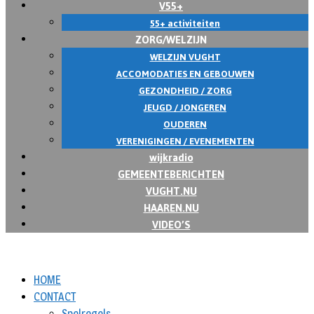
V55+
55+ activiteiten
ZORG/WELZIJN
WELZIJN VUGHT
ACCOMODATIES EN GEBOUWEN
GEZONDHEID / ZORG
JEUGD / JONGEREN
OUDEREN
VERENIGINGEN / EVENEMENTEN
wijkradio
GEMEENTEBERICHTEN
VUGHT.NU
HAAREN.NU
VIDEO’S
HOME
CONTACT
Spelregels