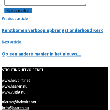
Previous article
Kerstbomen verkoop opbrengst onderhoud Kerk
Next article
Op een andere manier in het nieuws….
STICHTING HELVOIRTNET
www.helvoirt.net
www.haaren.nu
www.vught.nu
nieuws@helvoirt.net
info@haaren.nu