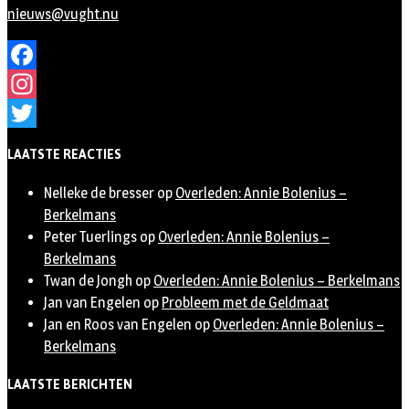
nieuws@vught.nu
Facebook
Instagram
Twitter
LAATSTE REACTIES
Nelleke de bresser
op
Overleden: Annie Bolenius –
Berkelmans
Peter Tuerlings
op
Overleden: Annie Bolenius –
Berkelmans
Twan de Jongh
op
Overleden: Annie Bolenius – Berkelmans
Jan van Engelen
op
Probleem met de Geldmaat
Jan en Roos van Engelen
op
Overleden: Annie Bolenius –
Berkelmans
LAATSTE BERICHTEN