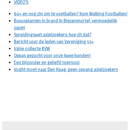
VIDEO’S
60+ en nog zin om te voetballen? Kom Walking Footballen!
Buxusplanten in brand in Biezenmortel, vermoedelijk
opzet
Spreidingswet asielzoekers: hoe zit dat?
Bericht voor de leden van Vereniging 55+
Valse collecte KVW
Oppas gezocht voor onze twee honden!
Een bijzonder en geliefd toernooi
Vught moet naar Den Haag: geen opvang asielzoekers