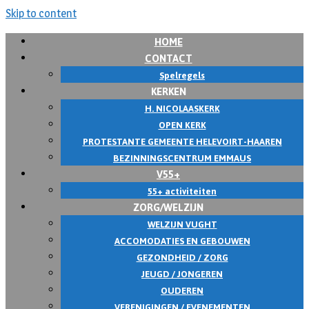
Skip to content
HOME
CONTACT
Spelregels
KERKEN
H. NICOLAASKERK
OPEN KERK
PROTESTANTE GEMEENTE HELEVOIRT-HAAREN
BEZINNINGSCENTRUM EMMAUS
V55+
55+ activiteiten
ZORG/WELZIJN
WELZIJN VUGHT
ACCOMODATIES EN GEBOUWEN
GEZONDHEID / ZORG
JEUGD / JONGEREN
OUDEREN
VERENIGINGEN / EVENEMENTEN