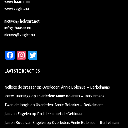
www.haaren.nu
www.vught.nu
nieuws@helvoirt.net
info@haaren.nu
nieuws@vught.nu
Fa
In
T
ce
st
wi
LAATSTE REACTIES
b
ag
tt
oo
ra
er
Nelleke de bresser
op
Overleden: Annie Bolenius – Berkelmans
k
m
Peter Tuerlings
op
Overleden: Annie Bolenius – Berkelmans
Twan de Jongh
op
Overleden: Annie Bolenius – Berkelmans
Jan van Engelen
op
Probleem met de Geldmaat
Jan en Roos van Engelen
op
Overleden: Annie Bolenius – Berkelmans