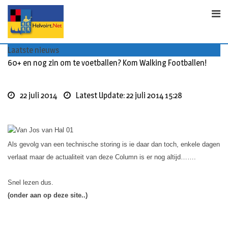
S
k
i
p
Laatste nieuws
t
60+ en nog zin om te voetballen? Kom Walking Footballen!
o
c
o
22 juli 2014
Latest Update: 22 juli 2014 15:28
n
t
e
n
Als gevolg van een technische storing is ie daar dan toch, enkele dagen
t
verlaat maar de actualiteit van deze Column is er nog altijd…….
Snel lezen dus.
(onder aan op deze site..)