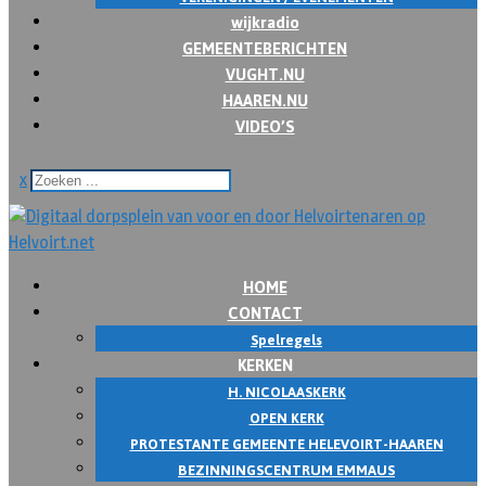
wijkradio
GEMEENTEBERICHTEN
VUGHT.NU
HAAREN.NU
VIDEO’S
x
HOME
CONTACT
Spelregels
KERKEN
H. NICOLAASKERK
OPEN KERK
PROTESTANTE GEMEENTE HELEVOIRT-HAAREN
BEZINNINGSCENTRUM EMMAUS