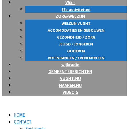
V55+
55+ activiteiten
ZORG/WELZIJN
WELZIJN VUGHT
ACCOMODATIES EN GEBOUWEN
GEZONDHEID / ZORG
JEUGD / JONGEREN
OUDEREN
VERENIGINGEN / EVENEMENTEN
wijkradio
GEMEENTEBERICHTEN
VUGHT.NU
HAAREN.NU
VIDEO’S
HOME
CONTACT
Spelregels