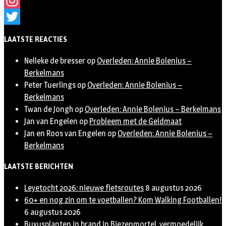
Facebook
Instagram
Twitter
LAATSTE REACTIES
Nelleke de bresser
op
Overleden: Annie Bolenius –
Berkelmans
Peter Tuerlings
op
Overleden: Annie Bolenius –
Berkelmans
Twan de Jongh
op
Overleden: Annie Bolenius – Berkelmans
Jan van Engelen
op
Probleem met de Geldmaat
Jan en Roos van Engelen
op
Overleden: Annie Bolenius –
Berkelmans
LAATSTE BERICHTEN
Leyetocht 2026: nieuwe fietsroutes
8 augustus 2026
60+ en nog zin om te voetballen? Kom Walking Footballen!
6 augustus 2026
Buxusplanten in brand in Biezenmortel, vermoedelijk