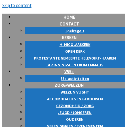
Skip to content
HOME
CONTACT
Spelregels
KERKEN
H. NICOLAASKERK
OPEN KERK
PROTESTANTE GEMEENTE HELEVOIRT-HAAREN
BEZINNINGSCENTRUM EMMAUS
V55+
55+ activiteiten
ZORG/WELZIJN
WELZIJN VUGHT
ACCOMODATIES EN GEBOUWEN
GEZONDHEID / ZORG
JEUGD / JONGEREN
OUDEREN
VERENIGINGEN / EVENEMENTEN