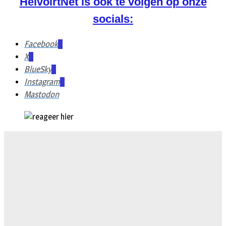
HelvoirtNet is ook te volgen op onze
socials:
Facebook
X
BlueSky
Instagram
Mastodon