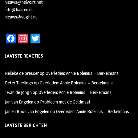
nieuws@helvoirt.net
info@haaren.nu
nieuws@vught.nu
Fa
In
T
ce
st
wi
LAATSTE REACTIES
b
ag
tt
oo
ra
er
Nelleke de bresser
op
Overleden: Annie Bolenius – Berkelmans
k
m
Peter Tuerlings
op
Overleden: Annie Bolenius – Berkelmans
Twan de Jongh
op
Overleden: Annie Bolenius – Berkelmans
Jan van Engelen
op
Probleem met de Geldmaat
Jan en Roos van Engelen
op
Overleden: Annie Bolenius – Berkelmans
LAATSTE BERICHTEN