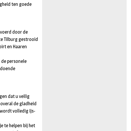
igheid ten goede
evoerd door de
e Tilburg gestrooid
oirt en Haaren
 de personele
oldoende
en dat u veilig
overal de gladheid
ordt volledig ijs-
 te helpen bij het