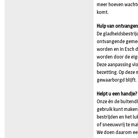
meer hoeven wachten
komt.
Hulp van ontvange
De gladheidsbestrij
ontvangende gemeen
worden en in Esch d
worden door de eig
Deze aanpassing vlo
bezetting. Op deze 
gewaarborgd blijft.
Helpt u een handje?
Onze én de buitend
gebruik kunt maken 
bestrijden en het l
of sneeuwvrij te m
We doen daarom een 