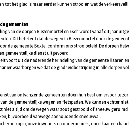
 tot het glad is maar eerder kunnen strooien wat de verkeersveil
nde gemeenten
ding van de dorpen Biezenmortel en Esch wordt vanaf dit jaar uitg
ten. Dit betekent dat de wegen in Biezenmortel door de gemeent
oor de gemeente Boxtel conform ons strooibeleid. De dorpen Helv
en gemeentelijke dienst uitgevoerd.
eit voort uit de naderende herindeling van de gemeente Haaren en
manier waarborgen we dat de gladheidbestrijding in alle dorpen v
ienst van ontvangende gemeenten doen hun best om ervoor te zorg
van de gemeentelijke wegen en fietspaden. We kunnen echter niet 
ukt niet altijd om de wegen waar zout gestrooid of sneeuw geruimd w
aken, bijvoorbeeld vanwege aanhoudende sneeuwval.
beroep op u, onze inwoners en ondernemers, om elkaar een handje