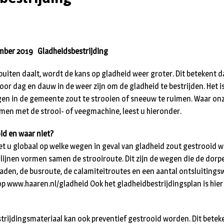
ember 2019
Gladheidsbestrijding
uiten daalt, wordt de kans op gladheid weer groter. Dit betekent 
oor dag en dauw in de weer zijn om de gladheid te bestrijden. Het i
egen in de gemeente zout te strooien of sneeuw te ruimen. Waar o
men met de strooi- of veegmachine, leest u hieronder.
id en waar niet?
iet u globaal op welke wegen in geval van gladheid zout gestrooid
lijnen vormen samen de strooiroute. Dit zijn de wegen die de dorp
paden, de busroute, de calamiteitroutes en een aantal ontsluitings
 op www.haaren.nl/gladheid Ook het gladheidbestrijdingsplan is hier i
trijdingsmateriaal kan ook preventief gestrooid worden. Dit betek