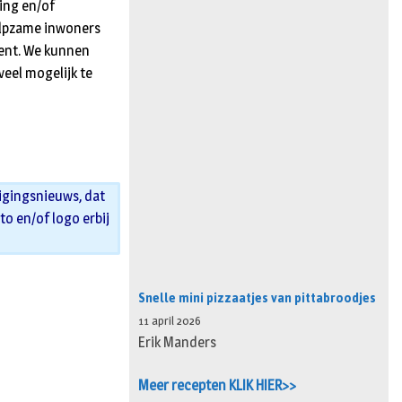
ing en/of
ulpzame inwoners
ment. We kunnen
eel mogelijk te
igingsnieuws, dat
oto en/of logo erbij
Snelle mini pizzaatjes van pittabroodjes
11 april 2026
Erik Manders
Meer recepten KLIK HIER>>