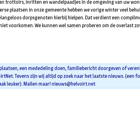
n trottoirs, inritten en wandelpaadjes in de omgeving van uw won
verse plaatsen in onze gemeente hebben we vorige winter veel beh
elangeloos dorpsgenoten hierbij hielpen. Dat verdient een compli
 niet voorkomen. We kunnen wel samen proberen om de overlast zov
 plaatsen, een mededeling doen, familiebericht doorgeven of veren
oirtNet. Tevens zijn wij altijd op zoek naar het laatste nieuws. (een f
aak leuker). Mailen maar!
nieuws@helvoirt.net