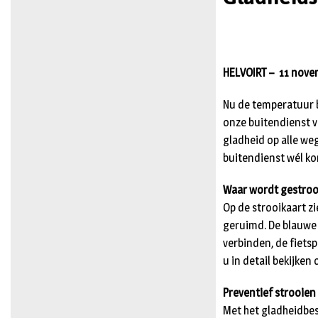
HELVOIRT –
11 nov
Nu de temperatuur b
onze buitendienst v
gladheid op alle w
buitendienst wél ko
Waar wordt gestroo
Op de strooikaart z
geruimd. De blauwe 
verbinden, de fiets
u in detail bekijken
Preventief strooien
Met het gladheidbes