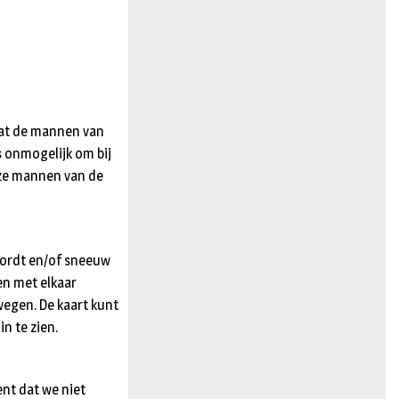
n
dat de mannen van
s onmogelijk om bij
nze mannen van de
 wordt en/of sneeuw
en met elkaar
wegen. De kaart kunt
n te zien.
ent dat we niet