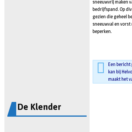
sneeuwvrij maken va
bedrijfspand. Op di
gezien die geheel b
sneeuwval en vorst
beperken.
Een bericht
kan bij Helv
maakt het v
De Klender