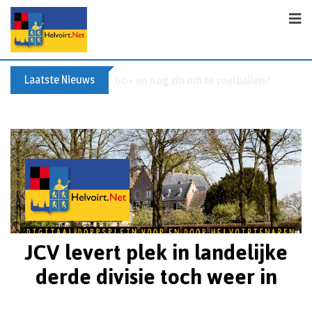
Laatste Nieuws
Buxusplanten in brand in Biezenmortel, v
JCV levert plek in landelijke
derde divisie toch weer in