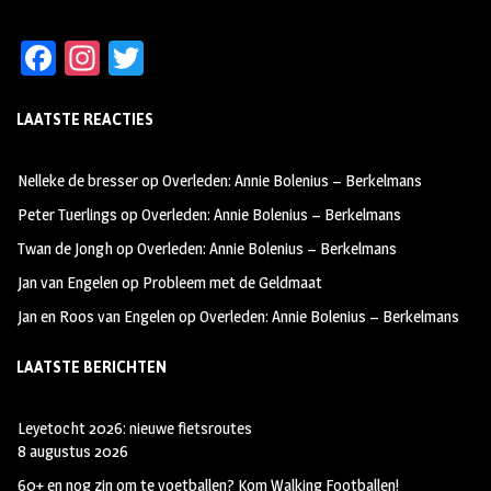
Fa
In
T
ce
st
wi
LAATSTE REACTIES
b
ag
tt
oo
ra
er
Nelleke de bresser
op
Overleden: Annie Bolenius – Berkelmans
k
m
Peter Tuerlings
op
Overleden: Annie Bolenius – Berkelmans
Twan de Jongh
op
Overleden: Annie Bolenius – Berkelmans
Jan van Engelen
op
Probleem met de Geldmaat
Jan en Roos van Engelen
op
Overleden: Annie Bolenius – Berkelmans
LAATSTE BERICHTEN
Leyetocht 2026: nieuwe fietsroutes
8 augustus 2026
60+ en nog zin om te voetballen? Kom Walking Footballen!