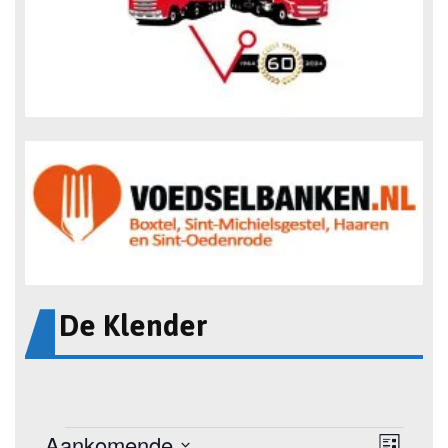
De Klender