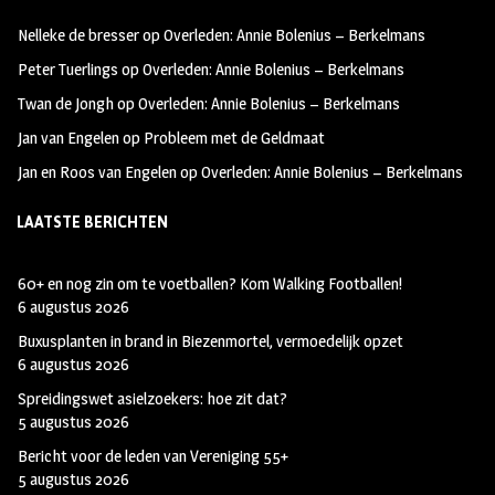
oo
ra
er
Nelleke de bresser
op
Overleden: Annie Bolenius – Berkelmans
k
m
Peter Tuerlings
op
Overleden: Annie Bolenius – Berkelmans
Twan de Jongh
op
Overleden: Annie Bolenius – Berkelmans
Jan van Engelen
op
Probleem met de Geldmaat
Jan en Roos van Engelen
op
Overleden: Annie Bolenius – Berkelmans
LAATSTE BERICHTEN
60+ en nog zin om te voetballen? Kom Walking Footballen!
6 augustus 2026
Buxusplanten in brand in Biezenmortel, vermoedelijk opzet
6 augustus 2026
Spreidingswet asielzoekers: hoe zit dat?
5 augustus 2026
Bericht voor de leden van Vereniging 55+
5 augustus 2026