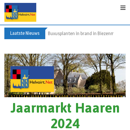
Laatste Nieuws
Spreidingswet asielzoekers: hoe zit dat?
Jaarmarkt Haaren
2024