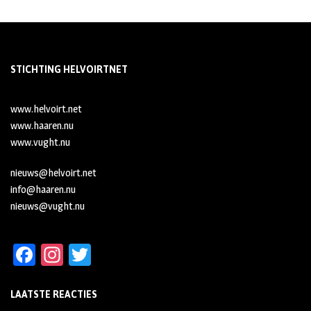
STICHTING HELVOIRTNET
www.helvoirt.net
www.haaren.nu
www.vught.nu
nieuws@helvoirt.net
info@haaren.nu
nieuws@vught.nu
Fa
In
T
ce
st
wi
LAATSTE REACTIES
b
ag
tt