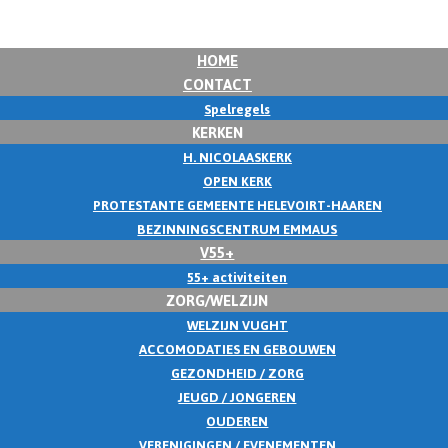
HOME
CONTACT
Spelregels
KERKEN
H. NICOLAASKERK
OPEN KERK
PROTESTANTE GEMEENTE HELEVOIRT-HAAREN
BEZINNINGSCENTRUM EMMAUS
V55+
55+ activiteiten
ZORG/WELZIJN
WELZIJN VUGHT
ACCOMODATIES EN GEBOUWEN
GEZONDHEID / ZORG
JEUGD / JONGEREN
OUDEREN
VERENIGINGEN / EVENEMENTEN