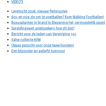
VIDEO’S
Leyetocht 2026: nieuwe fietsroutes
60+ en nog zin om te voetballen? Kom Walking Footballen!
Buxusplanten in brand in Biezenmortel, vermoedelijk opzet
Spreidingswet asielzoekers: hoe zit dat?
Bericht voor de leden van Vereniging 55+
Valse collecte KVW
Oppas gezocht voor onze twee honden!
Een bijzonder en geliefd toernooi