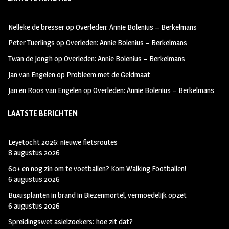
b
ag
tt
oo
ra
er
Nelleke de bresser
op
Overleden: Annie Bolenius – Berkelmans
k
m
Peter Tuerlings
op
Overleden: Annie Bolenius – Berkelmans
Twan de Jongh
op
Overleden: Annie Bolenius – Berkelmans
Jan van Engelen
op
Probleem met de Geldmaat
Jan en Roos van Engelen
op
Overleden: Annie Bolenius – Berkelmans
LAATSTE BERICHTEN
Leyetocht 2026: nieuwe fietsroutes
8 augustus 2026
60+ en nog zin om te voetballen? Kom Walking Footballen!
6 augustus 2026
Buxusplanten in brand in Biezenmortel, vermoedelijk opzet
6 augustus 2026
Spreidingswet asielzoekers: hoe zit dat?