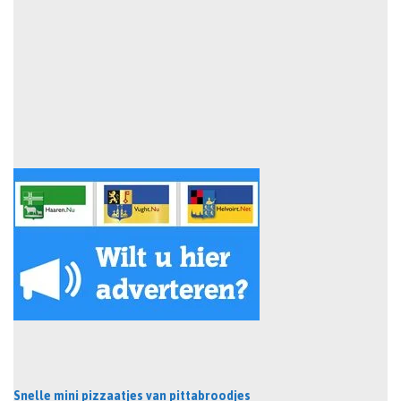
Snelle mini pizzaatjes van pittabroodjes