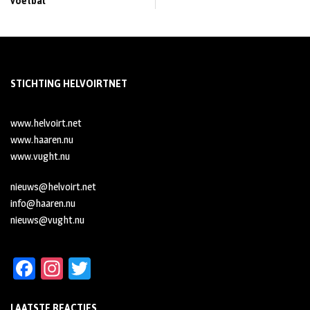
voetbal
STICHTING HELVOIRTNET
www.helvoirt.net
www.haaren.nu
www.vught.nu
nieuws@helvoirt.net
info@haaren.nu
nieuws@vught.nu
Fa
In
T
ce
st
wi
LAATSTE REACTIES